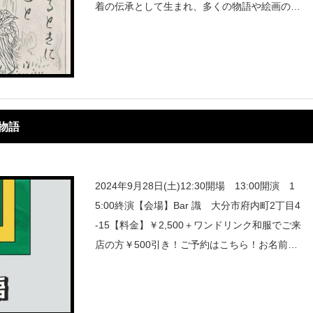
着の伝承として生まれ、多くの物語や絵画の主
人公となってきた妖怪。日本の伝統文化のひと
つであり、近年では、不可思議な現象、超自然
な
百物語
2024年9月28日(土)12:30開場 13:00開演 1
5:00終演【会場】Bar 識 大分市府内町2丁目4
-15【料金】￥2,500＋ワンドリンク和服でご来
店の方￥500引き！ご予約はこちら！お名前、
人数、連絡先メールアドレスを明記ください※
お問い合わせも上記メールにて