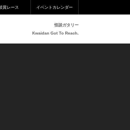
談賞レース
イベントカレンダー
怪談ガタリー
Kwaidan Got To Reach.