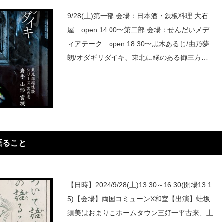
9/28(土)第一部 会場：日本酒・鉄板料理 大石
屋 open 14:00〜第二部 会場：せんだいメデ
ィアテーク open 18:30〜黒木あるじ/由乃夢
朗/オダギリダイキ、東北に縁のある御三方に
東北の怪を深堀して頂きます。ご予約はこち
ら！①第一部 4,000円（food＋
語ること
【日時】2024/9/28(土)13:30～16:30(開場13:1
5)【会場】両国コミューンX和室【出演】蛙坂
須美はおまりこホームタウン三好一平古来、土