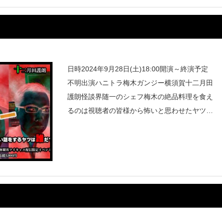
日時2024年9月28日(土)18:00開演～終演予定
不明出演ハニトラ梅木ガンジー横須賀十二月田
護朗怪談界随一のシェフ梅木の絶品料理を食え
るのは視聴者の皆様から怖いと思わせたヤツだ
け！果たして誰が食えるのか？恐怖と食の終演
時間未定の怪談イベント！配信はこちら！チケ
ッ