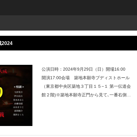
024
公演日時：2024年9月29日（日）開場16:00
開演17:00会場 築地本願寺ブディストホール
（東京都中央区築地３丁目１５−１ 第一伝道会
館２階)※築地本願寺正門から見て､一番右側の
建物です。【怪読戦】＜出場者＞飯塚こと工藤
結衣Coco柴山斐子ちぇんちぇんねぎびび藤野
松浦由紀子