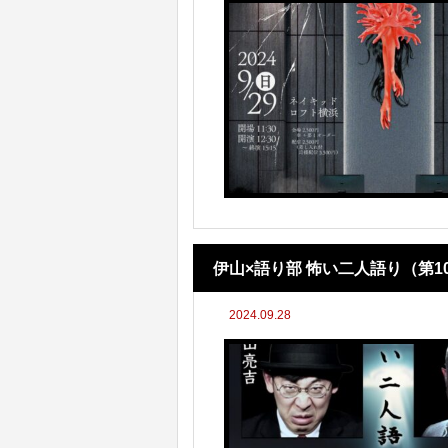
伊山×語り部 怖い二人語り（第1
2024.09.28