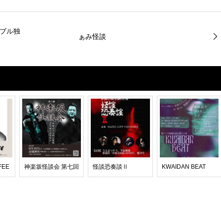
ダブル独
ぁみ怪談
FEE
神楽坂怪談会 第七回
怪談恐奏談Ⅱ
KWAIDAN BEAT