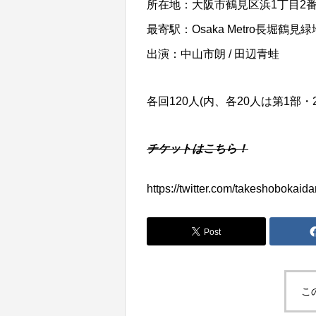
所在地：大阪市鶴見区浜1丁目2番
最寄駅：Osaka Metro長堀鶴
出演：中山市朗 / 田辺青蛙
各回120人(内、各20人は第1部
チケットはこちら！
https://twitter.com/takeshoboka
Post
こ