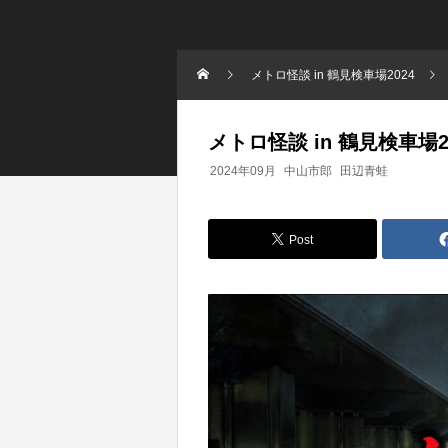
メトロ怪談 in 鶴見検車場2024
メトロ怪談 in 鶴見検車場2
2024年09月
中山市郎
田辺青蛙
Post