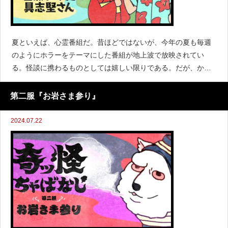
夏といえば、心霊番組だ。昔ほどではないが、今年の夏も毎週
のようにホラーをテーマにした番組が地上波で放映されてい
る。怪談に携わるものとしては嬉しい限りである。だが、かく
いう私は、実は幼い頃はそういった番組がてんでだめだった。
妖怪やオカルト、学校の怪談、殺人事件を扱った推理小説は大
第二服『お岩さま参り』
好き
2024.07.22