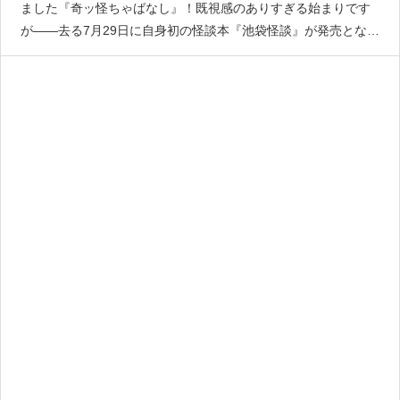
ました『奇ッ怪ちゃばなし』！既視感のありすぎる始まりです
が——去る7月29日に自身初の怪談本『池袋怪談』が発売となり
ました！なんと怪談界の生ける伝説・西浦和也さんと畏れ多く
も共著させて頂きました。さて、どうして『池袋怪談』を書