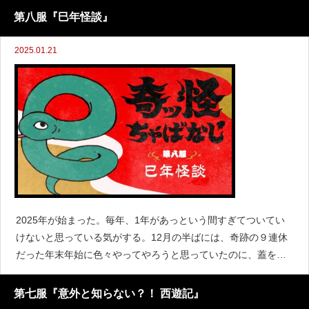
G』の第弐号が遂に完成いたしました！第壱号は「妖怪とあそ
第八服『巳年怪談』
ぶ
2025.01.21
2025年が始まった。毎年、1年があっという間すぎてついてい
けないと思っている気がする。12月の半ばには、奇跡の９連休
だった年末年始に色々やってやろうと思っていたのに、蓋を開
けてみれば一瞬で過ぎ去ってしまった。おそろしい——こうし
て一生は瞬く間に過ぎていくのだ。となれば、やりたいことは
第七服『意外と知らない？！ 西遊記』
余さ