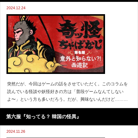
2024.12.24
突然だが、今回はゲームの話をさせていただく。このコラムを
読んでいる怪談や妖怪好きの方は「普段ゲームなんてしない
よ〜」という方も多いだろう。だが、興味ないんだけど……と
いうその口を塞いででも、今回ばかりは聞いていただかねばな
らないっ！これほどまでに私を熱くするゲームが今年、石卵よ
第六服『知ってる？ 韓国の怪異』
り爆誕した。
2024.11.26