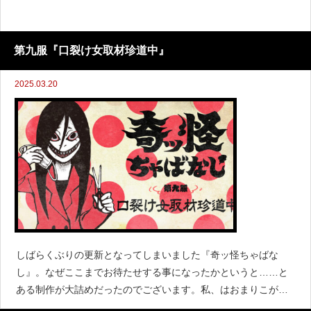
第九服『口裂け女取材珍道中』
2025.03.20
しばらくぶりの更新となってしまいました『奇ッ怪ちゃばな
し』。なぜここまでお待たせする事になったかというと……と
ある制作が大詰めだったのでございます。私、はおまりこが、
かわかみなおこと共に作るZINE『怪異とあそぶマガジン Beːin