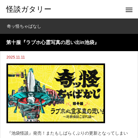
怪談ガタリー
奇ッ怪ちゃばなし
第十服『ラブホ心霊写真の思い出in池袋』
2025.11.11
『池袋怪談』発売！またもしばらくぶりの更新となってしまい