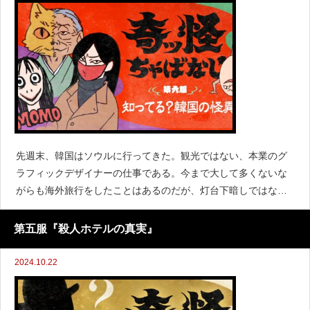
先週末、韓国はソウルに行ってきた。観光ではない、本業のグ
ラフィックデザイナーの仕事である。今まで大して多くないな
がらも海外旅行をしたことはあるのだが、灯台下暗しではない
けれど、お隣韓国に行くのは初めて。日本語も通じる店は多い
し、場所によっては案内板にまで日本語も書いてあり、街の風
第五服『殺人ホテルの真実』
景も日本に
2024.10.22