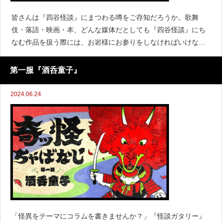
皆さんは『四谷怪談』にまつわる噂をご存知だろうか。歌舞
伎・落語・映画・本、どんな媒体だとしても『四谷怪談』にち
なむ作品を扱う際には、お岩様にお参りをしなければいけな
い。さもないと祟りが起こる……という有名なアノ話である。
知ってるに決まってるだろう！怪談好き何年やってると思って
第一服『酒呑童子』
るんだ
2024.06.24
「怪異をテーマにコラムを書きませんか？」『怪談ガタリー』