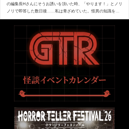
の編集長Hさんにそうお誘いを頂いた時、「やります！」とノリ
ノリで即答した数日後……私は青ざめていた。怪異の知識を専
門的に伝えるならば相応しい界隈の諸先輩方が山程いらっしゃ
るわけで、私にできるのは、せいぜい「この怪異とはこんな風
に出会っ