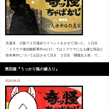
先週末、大阪で２日連続でイベントをさせて頂いた。１日目
「トラウマ連続酩酊事件vol.17」ではトラウマになる嫌な怪談と
怪奇事件についてお話させて頂き、２日目「髑髏女人祭」では
怪談で五十音をコンプリートするという企画で盛り上がった。
今回は「トラウマ連続酩酊事件vol.17」でご紹介した、とあ
第四服『うっかり狐の嫁入り』
2024.09.23