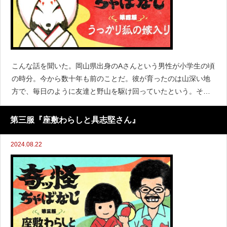
こんな話を聞いた。岡山県出身のAさんという男性が小学生の頃
の時分。今から数十年も前のことだ。彼が育ったのは山深い地
方で、毎日のように友達と野山を駆け回っていたという。その
日もいつものように仲間と遊んでいると、ふいに大雨が降り出
した。周りに木立も大きな樹もなく、このままではずぶ濡れに
第三服『座敷わらしと具志堅さん』
なってし
2024.08.22