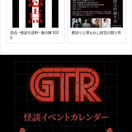
恐点 ~怪談大忌利~ 春の陣 202
夜語りと埋もれし財宝の競り市
5