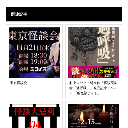
関連記事
東京怪談会
村上ロック・処女作『怪談蒐集
録「過呼吸」』発売記念イベン
ト 「凶怪談ナイト」