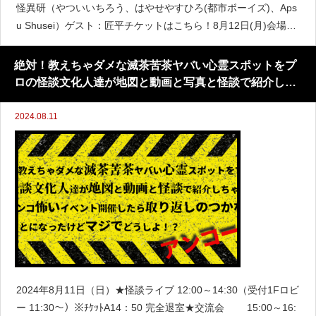
怪異研（やついいちろう、はやせやすひろ(都市ボーイズ)、Aps
u Shusei）ゲスト：匠平チケットはこちら！8月12日(月)会場：
生活支援型文化施設 コンカリーニョ白日の部→12時開場/12時
半
絶対！教えちゃダメな滅茶苦茶ヤバい心霊スポットをプ
ロの怪談文化人達が地図と動画と写真と怪談で紹介しち
ゃうガチンコ怖いイベントを開催したら取り返しのつか
ないことになったけどマジでどうしよ！？【アンコー
2024.08.11
ル】
2024年8月11日（日）★怪談ライブ 12:00～14:30（受付1Fロビ
ー 11:30～）※ﾁｹｯﾄA14：50 完全退室★交流会 15:00～16: