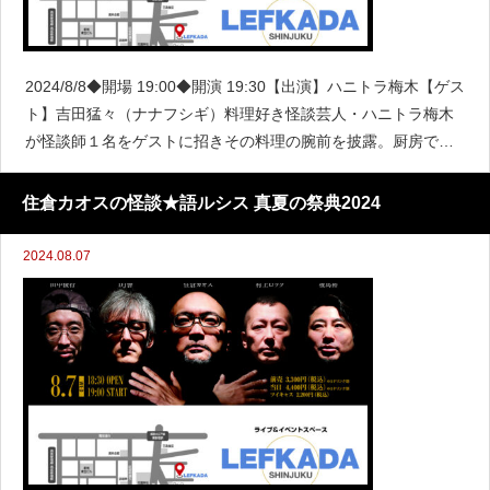
2024/8/8◆開場 19:00◆開演 19:30【出演】ハニトラ梅木【ゲス
ト】吉田猛々（ナナフシギ）料理好き怪談芸人・ハニトラ梅木
が怪談師１名をゲストに招きその料理の腕前を披露。厨房で料
理を作っている間、ゲスト怪談師が怪談を披露してその場をつ
なぐという掟破りの怪談イベン
住倉カオスの怪談★語ルシス 真夏の祭典2024
2024.08.07