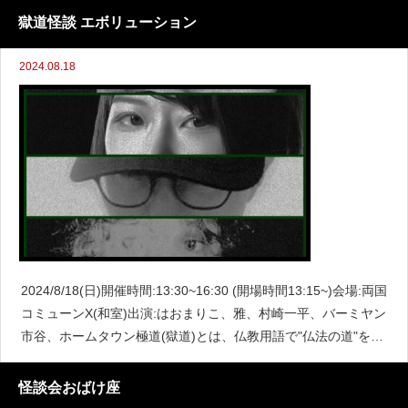
絶対に推したいコト。怪談以外
獄道怪談 エボリューション
2024.08.18
2024/8/18(日)開催時間:13:30~16:30 (開場時間13:15~)会場:両国
コミューンX(和室)出演:はおまりこ、雅、村崎一平、バーミヤン
市谷、ホームタウン極道(獄道)とは、仏教用語で"仏法の道"を極
めた者という意味である。時に、高僧は"極道者"と呼ばれる。獄
道怪談
怪談会おばけ座