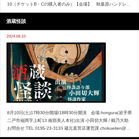
10（チケットB・Cの購入者のみ）【会場】 秋葉原ハンドレッ
ドスクエア倶楽部「２F」JR山手線
酒蔵怪談
2024.08.10
8月10日(土)17時30分開場/18時30分開演 会場:hongura(岩手県
二戸市福岡字上町13 南部美人本社)出演:小田切大輝 / 鶴乃大助
お問合せ:TEL 0195-23-3133 蔵元直営店運営課 chokueiten@na
nbubijin.co.jpご予約はこちら！