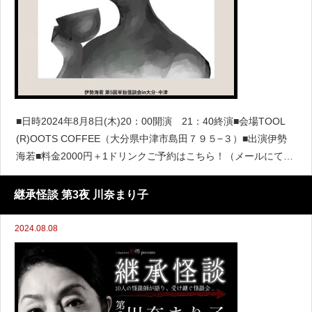
■日時2024年8月8日(木)20：00開演 21：40終演■会場TOOL
(R)OOTS COFFEE（大分県中津市島田７９５−３）■出演伊勢
海若■料金2000円＋1ドリンクご予約はこちら！（メールにて予
約）※件名に【大分怪談会】とご記入いただき、お名前、人
数、連絡先メールアドレス
継承怪談 第3夜 川奈まり子
2024.08.08