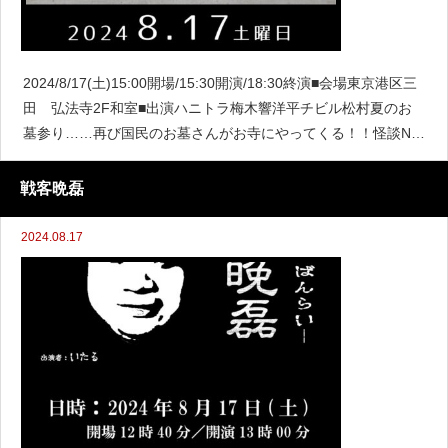
2024/8/17(土)15:00開場/15:30開演/18:30終演■会場東京港区三
田 弘法寺2F和室■出演ハニトラ梅木響洋平チビル松村夏のお
墓参り……再び国民のお墓さんがお寺にやってくる！！怪談NG
ワードを1つ書いてご予約してください！！ご予約はこちら！
戦客晩磊
2024.08.17