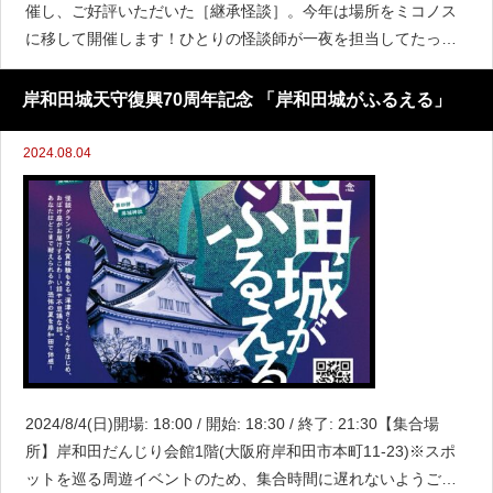
催し、ご好評いただいた［継承怪談］。今年は場所をミコノス
に移して開催します！ひとりの怪談師が一夜を担当してたっぷ
りと怪談を聴かせる怪談会です。イベントの最後には次回を担
当する怪談師に向けた怪談の「お題」
岸和田城天守復興70周年記念 「岸和田城がふるえる」
2024.08.04
2024/8/4(日)開場: 18:00 / 開始: 18:30 / 終了: 21:30【集合場
所】岸和田だんじり会館1階(大阪府岸和田市本町11-23)※スポ
ットを巡る周遊イベントのため、集合時間に遅れないようご参