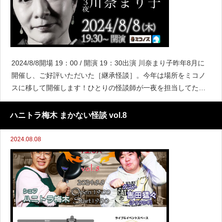
2024/8/8開場 19：00 / 開演 19：30出演 川奈まり子昨年8月に
開催し、ご好評いただいた［継承怪談］。今年は場所をミコノ
スに移して開催します！ひとりの怪談師が一夜を担当してたっ
ぷりと怪談を聴かせる怪談会です。イベントの最後には次回を
担当する怪談師に向けた怪談の「お題
ハニトラ梅木 まかない怪談 vol.8
2024.08.08