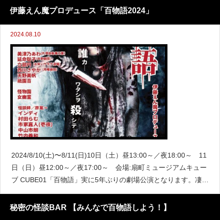
伊藤えん魔プロデュース「百物語2024」
2024.08.10
2024/8/10(土)〜8/11(日)10日（土）昼13:00～／夜18:00～ 11
日（日）昼12:00～／夜17:00～ 会場:扇町ミュージアムキュー
ブ CUBE01「百物語」実に5年ぶりの劇場公演となります。凄腕
舞台俳優＆最恐怪談師による大演劇＆
秘密の怪談BAR 【みんなで百物語しよう！】