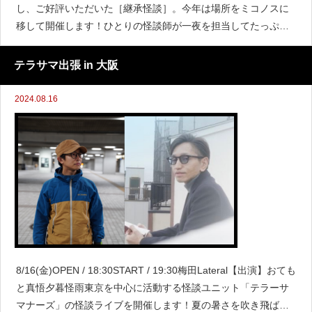
し、ご好評いただいた［継承怪談］。今年は場所をミコノスに
移して開催します！ひとりの怪談師が一夜を担当してたっぷり
と怪談を聴かせる怪談会です。イベントの最後には次回を担当
する怪談師に向けた怪談の「お題」
テラサマ出張 in 大阪
2024.08.16
8/16(金)OPEN / 18:30START / 19:30梅田Lateral【出演】おても
と真悟夕暮怪雨東京を中心に活動する怪談ユニット「テラーサ
マナーズ」の怪談ライブを開催します！夏の暑さを吹き飛ばす