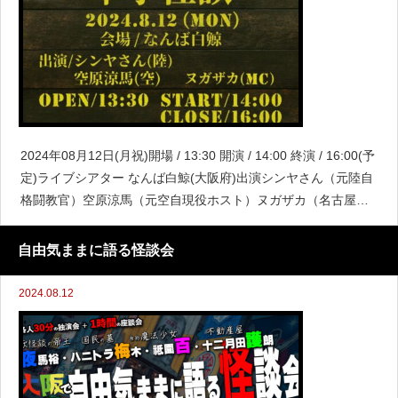
2024年08月12日(月祝)開場 / 13:30 開演 / 14:00 終演 / 16:00(予
定)ライブシアター なんば白鯨(大阪府)出演シンヤさん（元陸自
格闘教官）空原涼馬（元空自現役ホスト）ヌガザカ（名古屋の
ミリオタ）元自衛官とミリオタによる怪談イベント！元格闘教
官
自由気ままに語る怪談会
2024.08.12