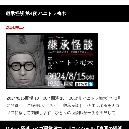
「恐」をみなさんにお届けします。チケットはこちら！
継承怪談 第4夜 ハニトラ梅木
2024.08.15
2024/8/15開場 19：00 / 開演 19：30出演 ハニトラ梅木昨年8月
に開催し、ご好評いただいた［継承怪談］。今年は場所をミコ
ノスに移して開催します！ひとりの怪談師が一夜を担当してた
っぷりと怪談を聴かせる怪談会です。イベントの最後には次回
を担当する怪談師に向けた怪談の「
Output怪談ライブ異業種コラボスペシャル『真夏の怪談