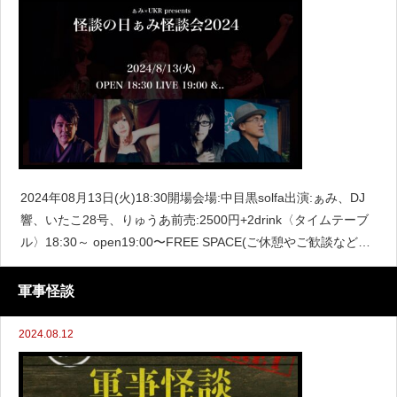
2024年08月13日(火)18:30開場会場:中目黒solfa出演:ぁみ、DJ
響、いたこ28号、りゅうあ前売:2500円+2drink〈タイムテーブ
ル〉18:30～ open19:00〜FREE SPACE(ご休憩やご歓談などご
自由にお過ごしください)～22:00 close
軍事怪談
2024.08.12