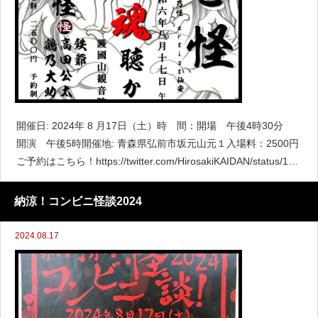
開催日: 2024年 8 月17日（土）時 間：開場 午後4時30分
開演 午後5時開催地: 青森県弘前市坂元山元１入場料：2500円
ご予約はこちら！https://twitter.com/HirosakiKAIDAN/status/181
2072158052380888
納涼！コンビニ怪談2024
2024.08.17