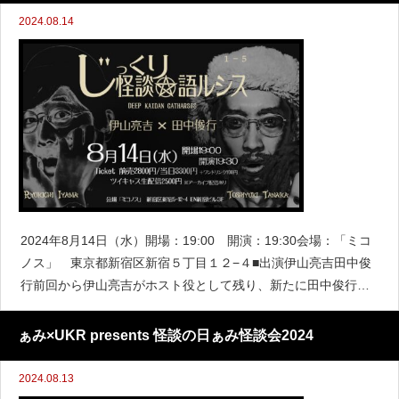
2024.08.14
2024年8月14日（水）開場：19:00 開演：19:30会場：「ミコ
ノス」 東京都新宿区新宿５丁目１２−４■出演伊山亮吉田中俊
行前回から伊山亮吉がホスト役として残り、新たに田中俊行が
登壇！ 怪談に生涯を捧げる伊山亮吉と呪物に生涯を捧げる田
中俊行はいったいどんな連鎖を奏でるのか！？～Ch
ぁみ×UKR presents 怪談の日ぁみ怪談会2024
2024.08.13