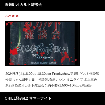
一無二の語りは一般
両替町オカルト雑談会
2024.08.03
2024/8/3(土)18:00op 18:30stat Freakyshow第1部 ゲスト怪談師
怪談ちゃん田中カヨ 怪談師:石黒カシン-ミニライブ 水上三色-
第2部 怪談オカルト雑談会予約不要¥1,500+1Dhttps://twitter.
CHILL怪vol.2 サマーナイト