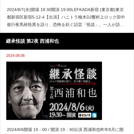
2024/8/7(水)開場 18:30開演 19:00LEFKADA新宿 (東京都)東京
都新宿区新宿5-12-4【出演】ハニトラ梅木DJ響村上ロック田中
俊行夜馬裕怪異を語り、恐怖を紡ぐ話芸「怪談」。一人が語っ
た怪談が脳を刺激し、別の人間の記憶が蘇る。そんな怪異の連
鎖反応とも呼ぶべき
継承怪談 第2夜 西浦和也
2024.08.06
2024/8/6開場 19：00 / 開演 19：30出演 西浦和也昨年8月に開