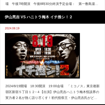
場 午後7時開演 午後8時30分終演予定会場： 第一敷島湯
（兵庫県尼崎市杭瀬本町1-25-5） ※ 阪神本線「杭瀬駅」より
徒歩約５分出演： 宇津呂 鹿太郎（怪談作家、
伊山亮吉 VS ハニトラ梅木 イチ推シ！２
2024.08.19
2024/8/19開場 18:30開演 19:00会場 「ミコノス」東京都新
宿区新宿５丁目１２−４【出演】伊山亮吉ハニトラ梅木怪談界の
実力者２名が熱く語り尽くす！初代怪祭王・伊山亮吉氏がどう
しても皆に推したいコト。Ｍｒ．タブーことハニトラ梅木氏が