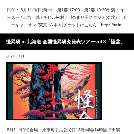
日付： 8月11日(日)時間： 第1部 17:00 第2部 19:30出演： ヤ
ースー / 二宮一誠 / チビル松村 / 川奈まり子スタジオ(会場)： ポ
ニーキャニオン (東京･六本木)チケットはこちら！https://twitter.
com/ghost_summit/s
怪異研 in 北海道 全国怪異研究発表ツアーvol.8「怪盆」
2024.08.11
8月11日(日)会場：余市町中央公民館13時開場/14時開演出演：