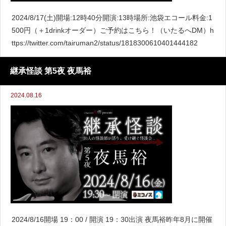
2024/8/17(土)開場:12時40分開演:13時場所:池袋エコール料金:1
500円（＋1drinkオーダー）ご予約はこちら！（いたるへDM）h
ttps://twitter.com/tairuman2/status/1818300610401444182
継承怪談 第5夜 夜馬裕
2024.08.16
2024/8/16開場 19：00 / 開演 19：30出演 夜馬裕昨年8月に開催