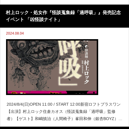
加ください。おばけ座メンバーが岸和田城周辺の会場で一人ず
つ怪談を語
村上ロック・処女作『怪談蒐集録「過呼吸」』発売記念
イベント 「凶怪談ナイト」
2024.08.04
2024/8/4(日)OPEN 11:00 / START 12:00新宿ロフトプラスワン
【出演】村上ロック住倉カオス（怪談蒐集録「過呼吸」監修
者）【ゲスト】和嶋慎治（人間椅子）峯田和伸（銀杏BOYZ）怪
談界の“無冠の帝王”とも呼ばれる怪談鬼【村上ロック】。その唯