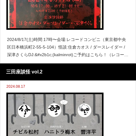
2024/8/17(土)時間:17時〜会場:レコードコンビニ（東京都中央
区日本橋浜町2-55-5-104）怪談:住倉カオス / ダースレイダー /
深津さくらDJ:&#x2b1c;︎(kalminrot)ご予約はこちら！（レコード
コンビニにDM）料金¥2500 ※予約優先・
三田座談怪 vol.2
2024.08.17