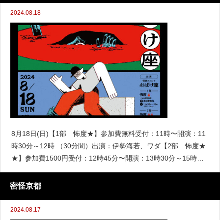
2024.08.18
8月18日(日)【1部 怖度★】参加費無料受付：11時〜開演：11
時30分～12時 （30分間）出演：伊勢海若、ワダ【2部 怖度★
★】参加費1500円受付：12時45分〜開演：13時30分～15時
（1.5時間）出演：深津さくら、チビル松村【3部 怖度★★
★】
密怪京都
2024.08.17