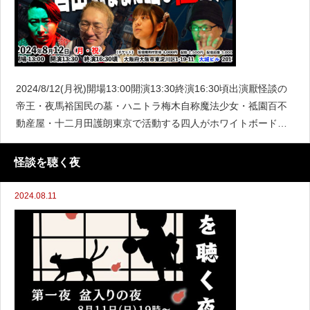
2024/8/12(月祝)開場13:00開演13:30終演16:30頃出演厭怪談の
帝王・夜馬裕国民の墓・ハニトラ梅木自称魔法少女・祗園百不
動産屋・十二月田護朗東京で活動する四人がホワイトボードを
使って自由気ままに怪談を語りたい。だってここは自由の街、
大阪だから。1人30分の
怪談を聴く夜
2024.08.11