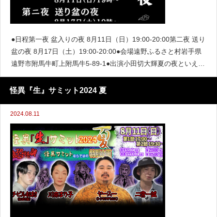
●日程第一夜 盆入りの夜 8月11日（日）19:00-20:00第二夜 送り
盆の夜 8月17日（土）19:00-20:00●会場遠野ふるさと村岩手県
遠野市附馬牛町上附馬牛5-89-1●出演小田切大輝夏の夜といえ
ば、こわーい 怖い！怪談話。今年は本物の怪談師のお話で、涼
しくなってみま
怪異『生』サミット2024 夏
2024.08.11