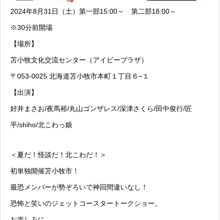
2024年8月31日（土）第一部15:00～ 第二部18:00～
※30分前開場
【場所】
苫小牧文化交流センター（アイビープラザ）
〒053-0025 北海道苫小牧市本町１丁目６−１
【出演】
好井まさお/夜馬裕/丸山ゴンザレス/深津さくら/田中俊行/匠
平/shiho/北こわっ娘
＜夏だ！怪談だ！北こわだ！＞
初単独開催苫小牧市！
最恐メンバーが勢ぞろいで神回間違いなし！
恐怖と笑いのジェットコースタートークショー。
お楽しみに。