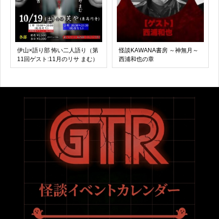
伊山×語り部 怖い二人語り（第
怪談KAWANA書房 ～神無月～
11回ゲスト:11月のリサ まむ）
西浦和也の章