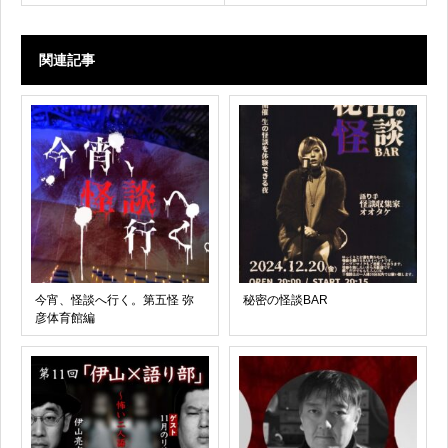
関連記事
今宵、怪談へ行く。第五怪 弥
秘密の怪談BAR
彦体育館編