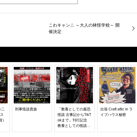
こわキャン△ ～大人の林怪学校～ 開
催決定
い二
刑事怪談貴族
「教養としての最恐
出張 Craft attic in ラ
ゲス
怪談 古事記からTikT
イブハウス秘密
賀）
okまで」刊行記念
教養としての怪談対
談