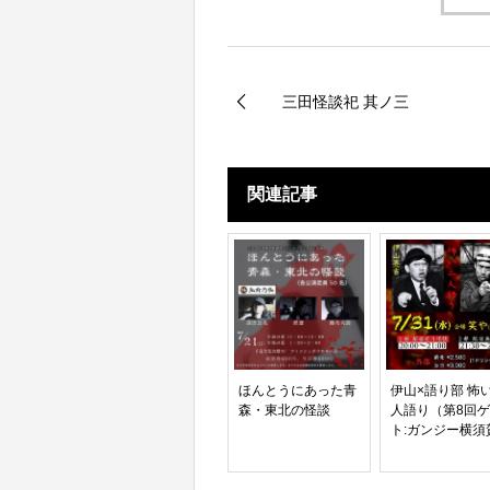
三田怪談祀 其ノ三
関連記事
ほんとうにあった青
伊山×語り部 怖
森・東北の怪談
人語り（第8回
ト:ガンジー横須