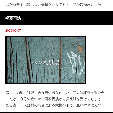
どから裕子はめぼしい書籍をいくつもテーブルに積み、二時間
ほど難しい顔で読み込んでいる。綾は横のソファで適当な本を
手に取ってパラパラとページをめくっていたが、おもむろに立
禍夏再訪
ち上がって、裕子の
2025.01.07
昔、この地には愛し合う若い男女がいた。二人は将来を誓い合
ったが、身分の違いから両家親族から猛反対を受けてしまう。
ある夜、二人は村の高台にある大樹の下で、互いの体にガソリ
ンをかけて心中を図った。先に男が女の方に火をつけたが、激