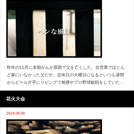
昨年の11月に末期がんが原因で父を亡くした。自営業でほとん
ど家にいなかった父だが、定休日の火曜日になるといつも昼間
からビール片手にリビングで相撲やプロ野球観戦をしていた。
夕方、学校が終わって玄関を開けて奥から漂ってくるのはカレ
ーやシチューみたいなおいしそうな匂いではなく、決まって煙
花火大会
草の香りだった。
2024.09.09