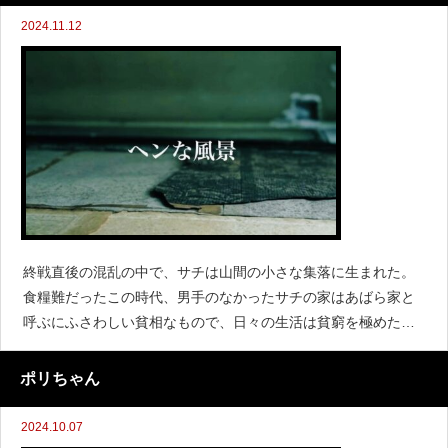
2024.11.12
終戦直後の混乱の中で、サチは山間の小さな集落に生まれた。
食糧難だったこの時代、男手のなかったサチの家はあばら家と
呼ぶにふさわしい貧相なもので、日々の生活は貧窮を極めた。
加えてサチの住む地域は雨が少なく土壌も悪い。痩せた田畑で
育ったわずかながらの米も、ほとんどが国への供出に回り、自
ポリちゃん
分たちの食料は自ら
2024.10.07