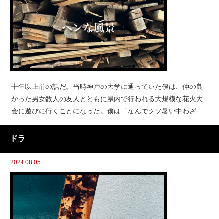
十年以上前の話だ。当時神戸の大学に通っていた僕は、仲の良
かった男女数人の友人とともに県内で行われる大規模な花火大
会に遊びに行くことになった。僕は「なんでクソ暑い中わざわ
ざ人ゴミに行かなきゃならんのだ」と文句を垂れていたが、出
不精な僕に対し何かと気にかけてくれていた友人たちが誘って
ドラ
くれたわけで、その
2024.08.05