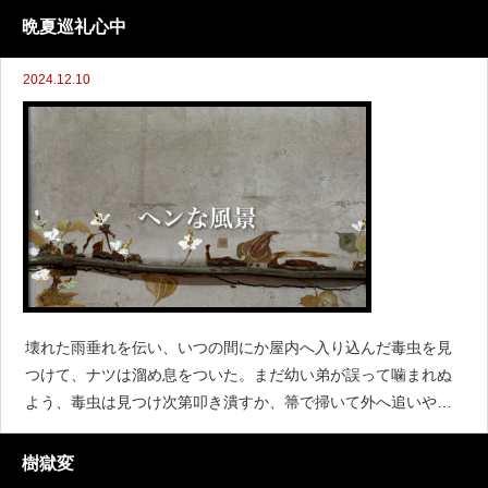
しく燃え上がる女の体と、耐え難い苦痛による女の断末魔に、
晩夏巡礼心中
男は怖気づいてし
2024.12.10
壊れた雨垂れを伝い、いつの間にか屋内へ入り込んだ毒虫を見
つけて、ナツは溜め息をついた。まだ幼い弟が誤って噛まれぬ
よう、毒虫は見つけ次第叩き潰すか、箒で掃いて外へ追いやる
のがナツの日課だった。戸口を開けて空を見上げると、分厚い
雲が小さなこの村に覆い被さって、地面を雨で濡らしている。
樹獄変
昼間だというのに薄