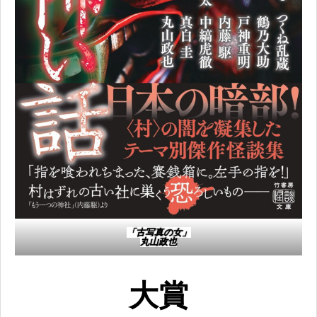
「古写真の女」​
丸山政也​
大賞