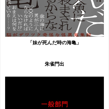
「妹が死んだ時の海亀」
​朱雀門出