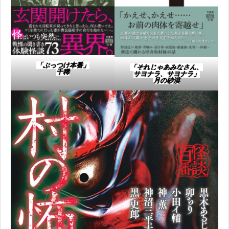
「ぶっつけ本番」​
「それじゃあみなさん、
千稀​
サヨナラ、サヨナラ」​
月の砂漠​