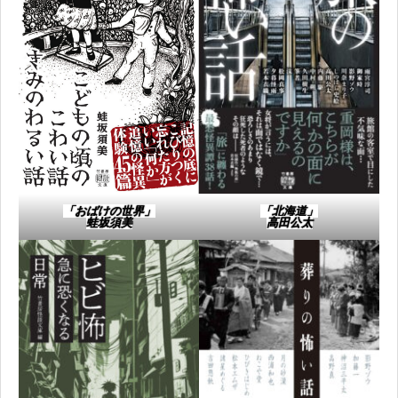
「おばけの世界」
「北海道」​
蛙坂須美
高田公太​