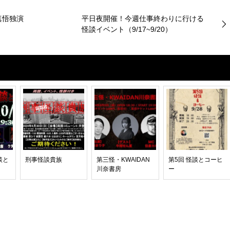
真悟独演
平日夜開催！今週仕事終わりに行ける
怪談イベント（9/17~9/20）
談と
刑事怪談貴族
第三怪・KWAIDAN
第5回 怪談とコーヒ
川奈書房
ー