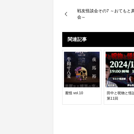
戦友怪談会その7 ～おてもと
会～
関連記事
厭怪 vol.10
田中と呪物と怪
第11回