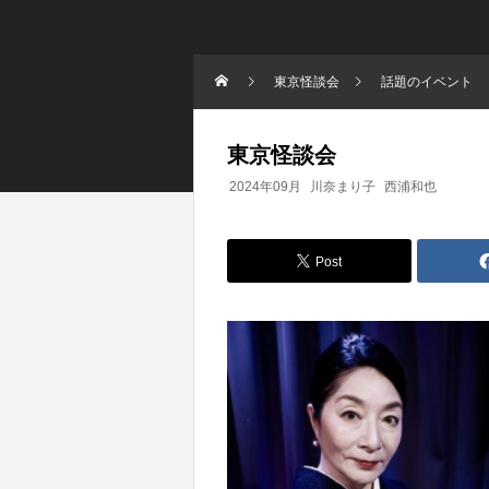
東京怪談会
話題のイベント
東京怪談会
2024年09月
川奈まり子
西浦和也
Post