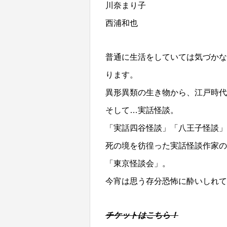
川奈まり子
西浦和也
普通に生活をしていては気づかな
ります。
異形異類の生き物から、江戸時代
そして…実話怪談。
「実話四谷怪談」「八王子怪談」
死の境を彷徨った実話怪談作家の
「東京怪談会」。
今宵は思う存分恐怖に酔いしれて
チケットはこちら！