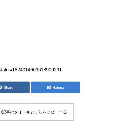
a/status/1824014663618900291
Share
Hatena
の記事のタイトルとURLをコピーする