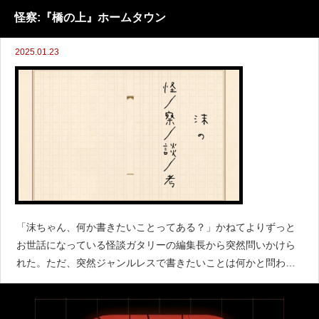
やその地域に伝わる教えなどから来る「災いから家族を守る」
怪察:『橋の上』ホームタウン
という
2025.01.23
「沫ちゃん、何か書きたいことってある？」かねてよりずっと
お世話になっている怪談ガタリーの編集長から突然問いかけら
れた。ただ、突然ジャンルレスで書きたいことは何かと問われ
ても、パッとは何も浮かばない流され体質の現代人。やっとの
事で絞り出せたのは「読書感想文が書きたい」であった。絞り
出したとは