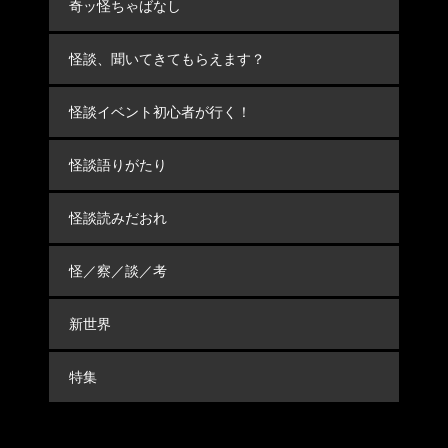
奇ッ怪ちゃばなし
怪談、聞いてきてもらえます？
怪談イベント初心者が行く！
怪談語りがたり
怪談読みだおれ
怪／察／談／考
新世界
特集