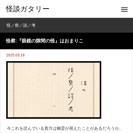
怪談ガタリー
怪／察／談／考
怪察:『眼鏡の隙間の怪』はおまりこ
2025.03.18
今これを読んでいる貴方は幽霊が視えたことがあるだろうか。