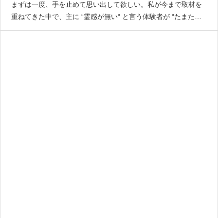
まずは一度、手を止めて思い出して欲しい。私が今まで取材を
重ねてきた中で、主に “霊感が無い“ と言う体験者が “たまたま
視えた“ というケースで多い幽霊の視え方というのは、「一瞬視
えた」か、「視界の端に映った」の二つであると感