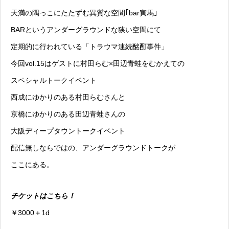
天満の隅っこにたたずむ異質な空間｢bar寅馬｣
BARというアンダーグラウンドな狭い空間にて
定期的に行われている「トラウマ連続酩酊事件」
今回vol.15はゲストに村田らむ×田辺青蛙をむかえての
スペシャルトークイベント
西成にゆかりのある村田らむさんと
京橋にゆかりのある田辺青蛙さんの
大阪ディープタウントークイベント
配信無しならではの、アンダーグラウンドトークが
ここにある。
チケットはこちら！
￥3000＋1d