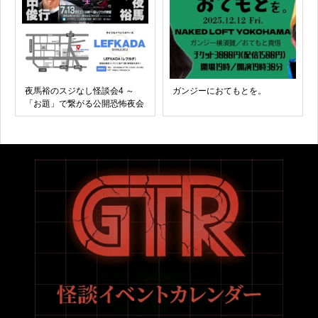
夜馬裕のスジなし怪談会4 ～
ガンジーにおてもとを。
「お題」で繋がる公開恐怖夜会