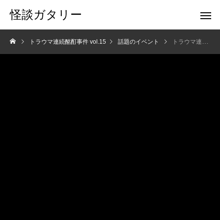
怪談ガタリー
トラウマ連続酩酊事件 vol.15
話題のイベント
トラウマ連続酩酊事件 vol.15