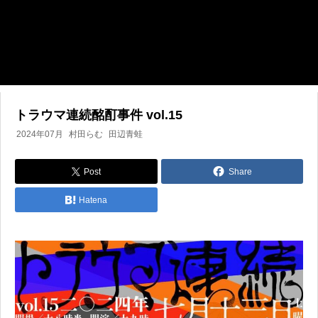
トラウマ連続酩酊事件 vol.15
2024年07月
村田らむ
田辺青蛙
Post
Share
Hatena