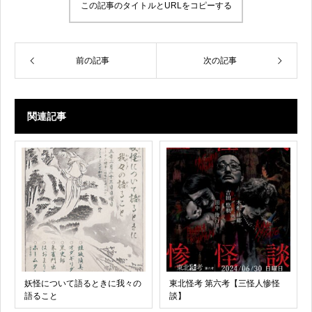
この記事のタイトルとURLをコピーする
前の記事
次の記事
関連記事
妖怪について語るときに我々の
東北怪考 第六考【三怪人惨怪
語ること
談】