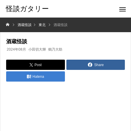
怪談ガタリー
酒蔵怪談
東北
酒蔵怪談
酒蔵怪談
2024年08月
小田切大輝
鶴乃大助
Post
Share
Hatena