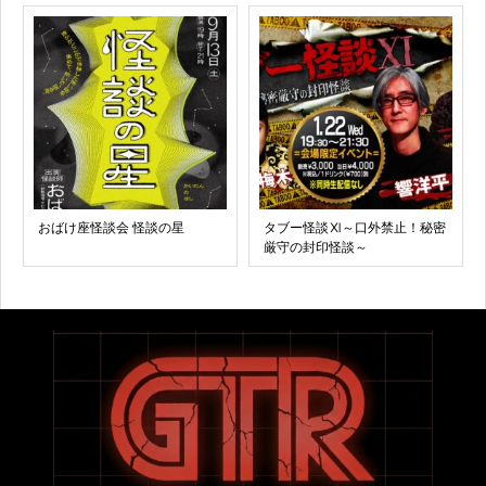
おばけ座怪談会 怪談の星
タブー怪談Ⅺ～口外禁止！秘密
厳守の封印怪談～