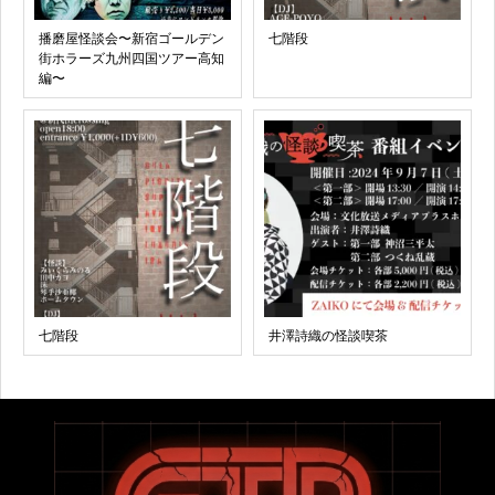
播磨屋怪談会〜新宿ゴールデン
七階段
街ホラーズ九州四国ツアー高知
編〜
七階段
井澤詩織の怪談喫茶