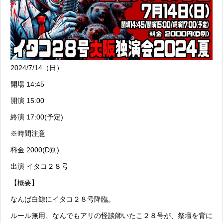
2024/7/14（日）
開場 14:45
開演 15:00
終演 17:00(予定)
※時間注意
料金 2000(D別)
出演 イタコ２８号
【概要】
なんば白鯨にイタコ２８号降臨。
ルール無用、なんでもアリの怪談師いたこ２８号が、祭壇を背に