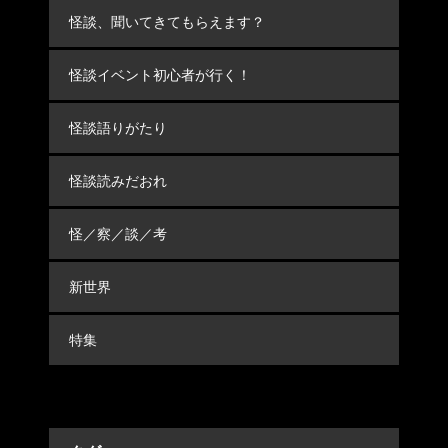
怪談、聞いてきてもらえます？
怪談イベント初心者が行く！
怪談語りがたり
怪談読みだおれ
怪／察／談／考
新世界
特集