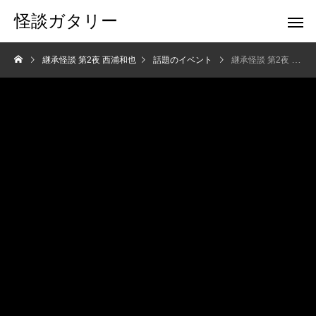
怪談ガタリー
継承怪談 第2夜 西浦和也
話題のイベント
継承怪談 第2夜 西浦和也