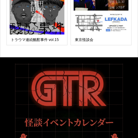
トラウマ連続酩酊事件 vol.15
東京怪談会