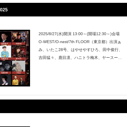
025
2025/8/27(水)開演 13:00～(開場12:30～)会場
O-WEST/O-nest/7th FLOOR（東京都）出演ぁ
み、いたこ28号、はやせやすひろ、田中俊行、
吉田猛々、鹿目凛、ハニトラ梅木、ヤースー、
川奈まり子、伊山亮吉、DJ響、匠平、ウエダコ
ウジ、佐伯