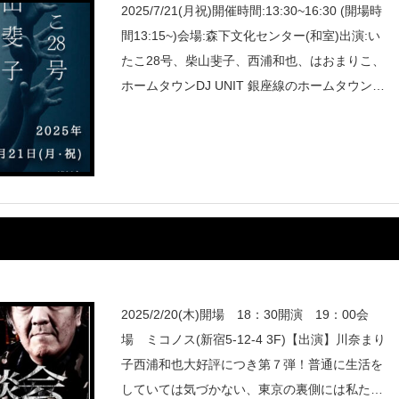
2025/7/21(月祝)開催時間:13:30~16:30 (開場時
間13:15~)会場:森下文化センター(和室)出演:い
たこ28号、柴山斐子、西浦和也、はおまりこ、
ホームタウンDJ UNIT 銀座線のホームタウンが
オーガナイズする不定期レギュラー怪談イベン
ト。怪談作家、怪談師、怪
2025/2/20(木)開場 18：30開演 19：00会
場 ミコノス(新宿5-12-4 3F)【出演】川奈まり
子西浦和也大好評につき第７弾！普通に生活を
していては気づかない、東京の裏側には私たち