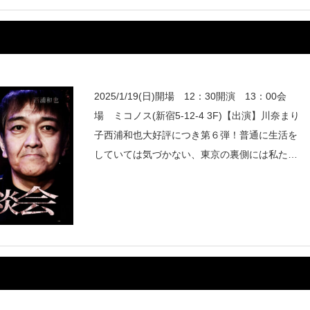
2025/1/19(日)開場 12：30開演 13：00会
場 ミコノス(新宿5-12-4 3F)【出演】川奈まり
子西浦和也大好評につき第６弾！普通に生活を
していては気づかない、東京の裏側には私たち
の知らない不思議な話がたくさんあります。異
形異類の生き物から、江戸時代から語り