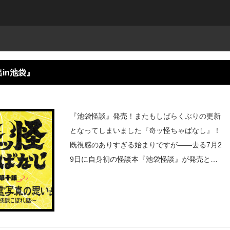
in池袋』
『池袋怪談』発売！またもしばらくぶりの更新
となってしまいました『奇ッ怪ちゃばなし』！
既視感のありすぎる始まりですが——去る7月2
9日に自身初の怪談本『池袋怪談』が発売とな
りました！なんと怪談界の生ける伝説・西浦和
也さんと畏れ多くも共著させて頂きました。さ
て、どうして『池袋怪談』を書