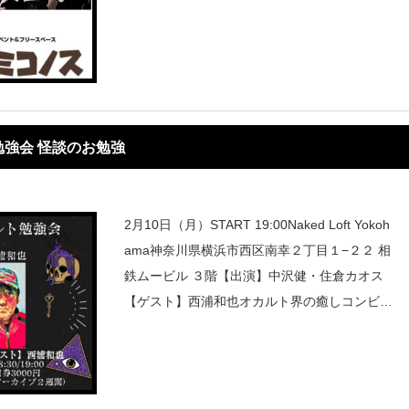
の知らない不思議な話がたくさんあります。異
形異類の生き物から、江戸時代から語り
強会 怪談のお勉強
2月10日（月）START 19:00Naked Loft Yokoh
ama神奈川県横浜市西区南幸２丁目１−２２ 相
鉄ムービル ３階【出演】中沢健・住倉カオス
【ゲスト】西浦和也オカルト界の癒しコンビが
怪談蒐集の魅力をお聞きします。チケットはこ
ちら！配信はこち