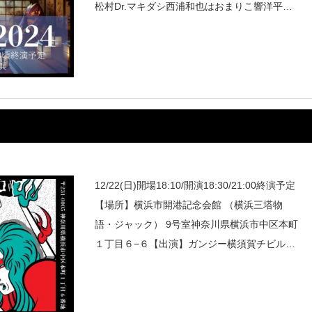
松村Dr.マキダシ西浦和也はおまりこ響洋平深
津さくらホームタウン宮代あきら柳家花ごめ若
本衣織※五十音順※他、続々と飛び
12/22(日)開場18:10/開演18:30/21:00終演予定
【場所】横浜市開港記念会館 （横浜三塔物
語・ジャック） 9号室神奈川県横浜市中区本町
１丁目６−６【出演】ガンジー横須賀チビル松
村西浦和也宜月裕斗※敬称略チケットはこち
ら！3000円https