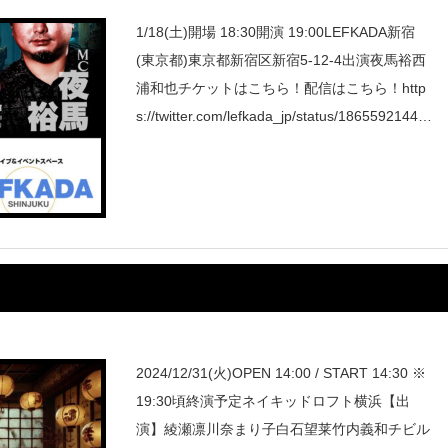
1/18(土)開場 18:30開演 19:00LEFKADA新宿
(東京都)東京都新宿区新宿5-12-4出演夜馬裕西
浦和也チケットはこちら！配信はこちら！http
s://twitter.com/lefkada_jp/status/18655921447
92
2024/12/31(火)OPEN 14:00 / START 14:30 ※
19:30頃終演予定ネイキッドロフト横浜【出
演】綾瀬凛川奈まり子白石望莱竹内義和チビル