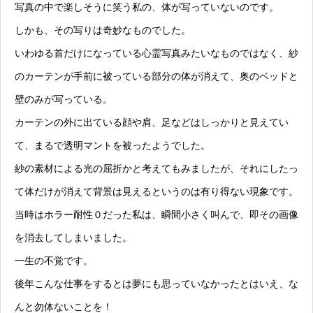
写真の中で楽しそうに笑う私の、体が写っていないのです。
しかも、その写りは奇妙なものでした。
いわゆる首だけになっている心霊写真みたいなものではなく、紗
のカーテンが手前に被っている部分の体が消えて、奥のベッドと
壁のみが写っている。
カーテンの外に出ている顔や肩、足などはしっかりと見えてい
て、まるで透明マントを被ったようでした。
紗の素材による光の屈折かと考えてもみましたが、それにしたっ
て体だけが消えて背景は見えるというのは有り得ない現象です。
当時はホラー耐性０だった私は、瞬間小さく叫んで、即その画像
を消去してしまいました。
一生の不覚です。
後年こんな仕事をするとは夢にも思っていなかったとはいえ、な
んと勿体ないことを！