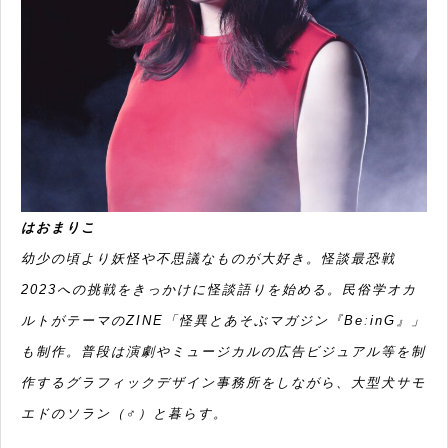
はおまりこ
幼少の頃より妖怪や不思議なものが大好き。怪談最恐戦
2023への挑戦をきっかけに怪談語りを始める。民俗学オカ
ルトがテーマのZINE「怪異とあそぶマガジン『BeːinG』」
も制作。普段は演劇やミュージカルの広告ビジュアル等を制
作するグラフィックデザイン事務所をしながら、大型犬サモ
エドのソラン（♂）と暮らす。