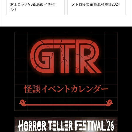
村上ロックVS夜馬裕 イチ推
メトロ怪談 in 鶴見検車場2024
シ！