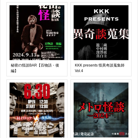
秘密の怪談BAR【百物語・後
KKK presents 怪異奇談蒐集師
編】
Vol.4