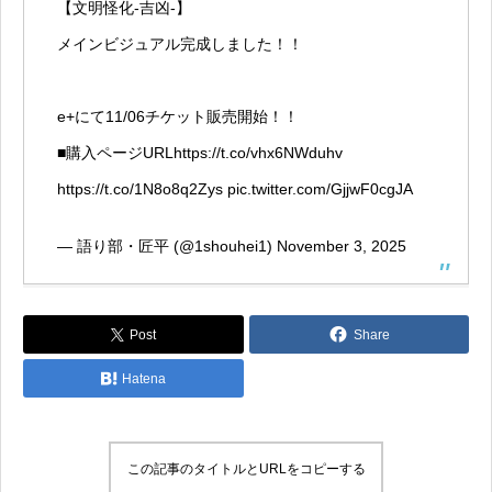
【文明怪化-吉凶-】
メインビジュアル完成しました！！
e+にて11/06チケット販売開始！！
■購入ページURL
https://t.co/vhx6NWduhv
https://t.co/1N8o8q2Zys
pic.twitter.com/GjjwF0cgJA
— 語り部・匠平 (@1shouhei1)
November 3, 2025
Post
Share
Hatena
この記事のタイトルとURLをコピーする