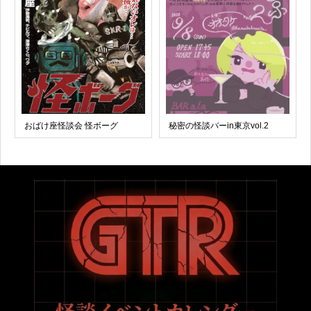
おばけ座怪談会 怪ボーグ
秘密の怪談バーin東京vol.2