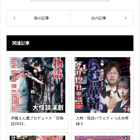
前の記事
次の記事
関連記事
伊藤えん魔プロデュース「百物
人怖・怪談バラエティ らむto華
語2024」
緖３