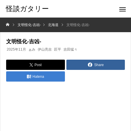
怪談ガタリー
文明怪化-吉凶-
北海道
文明怪化-吉凶-
文明怪化-吉凶-
2025年11月
ぁみ
伊山亮吉
匠平
吉田猛々
Post
Share
Hatena