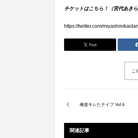
チケットはこちら！（宮代あきら
https://twitter.com/miyashirokai
Post
こ
俺達キレたナイフ Vol.6
関連記事