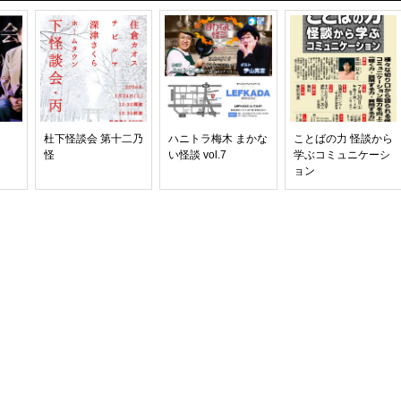
杜下怪談会 第十二乃
ハニトラ梅木 まかな
ことばの力 怪談から
怪
い怪談 vol.7
学ぶコミュニケーシ
ョン