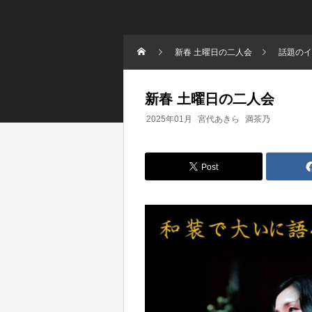
新春 土曜日の二人会
話題のイ
新春 土曜日の二人会
2025年01月
宮代あきら
満茶乃
Post