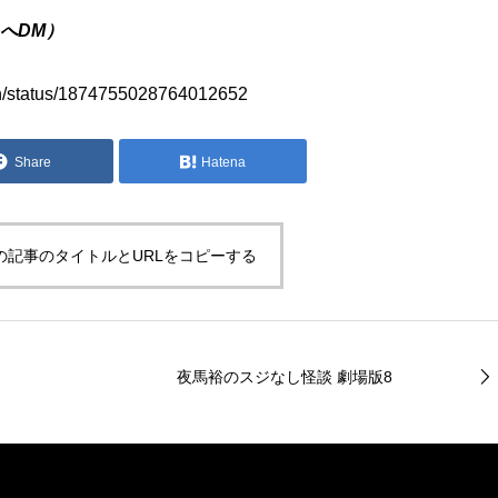
へDM）
dan/status/1874755028764012652
Share
Hatena
の記事のタイトルとURLをコピーする
夜馬裕のスジなし怪談 劇場版8