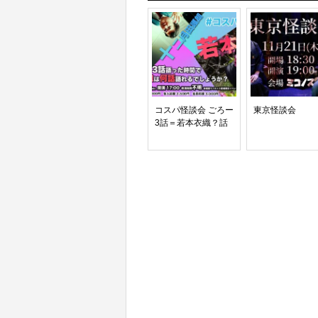
コスパ怪談会 ごろー
東京怪談会
3話＝若本衣織？話