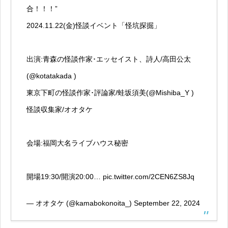
合！！！”
2024.11.22(金)怪談イベント「怪坑探掘」
出演:青森の怪談作家･エッセイスト、詩人/高田公太
(
@kotatakada
)
東京下町の怪談作家･評論家/蛙坂須美(
@Mishiba_Y
)
怪談収集家/オオタケ
会場:福岡大名ライブハウス秘密
開場19:30/開演20:00…
pic.twitter.com/2CEN6ZS8Jq
— オオタケ (@kamabokonoita_)
September 22, 2024