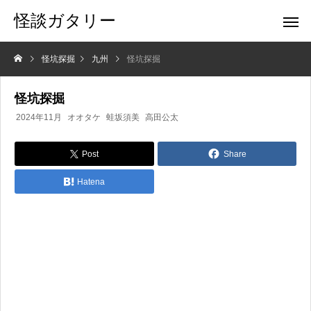
怪談ガタリー
怪坑探掘
九州
怪坑探掘
怪坑探掘
2024年11月
オオタケ
蛙坂須美
高田公太
Post
Share
Hatena