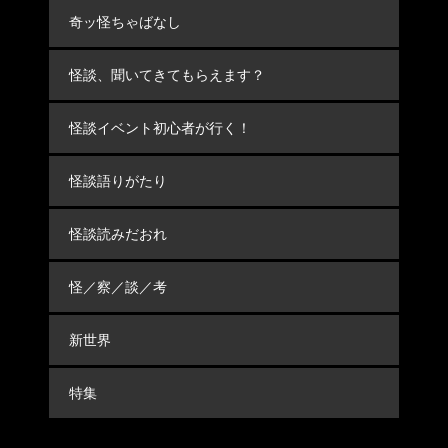
奇ッ怪ちゃばなし
怪談、聞いてきてもらえます？
怪談イベント初心者が行く！
怪談語りがたり
怪談読みだおれ
怪／察／談／考
新世界
特集