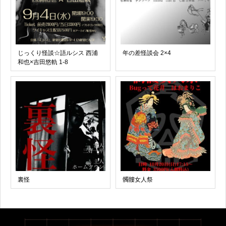
じっくり怪談☆語ルシス 西浦
年の差怪談会 2×4
和也×吉田悠軌 1-8
裏怪
髑髏女人祭