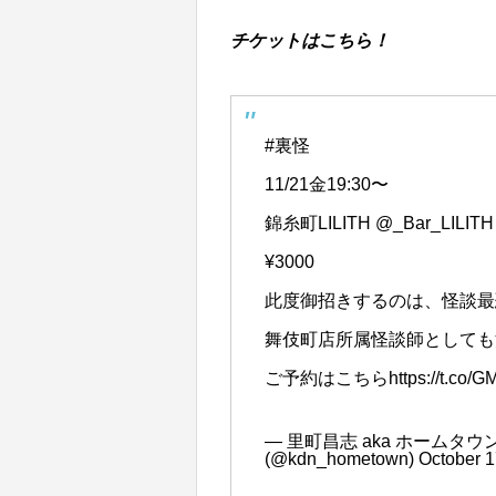
チケットはこちら！
#裏怪
11/21金19:30〜
錦糸町LILITH
@_Bar_LILITH
¥3000
此度御招きするのは、怪談最恐
舞伎町店所属怪談師としても
ご予約はこちら
https://t.co/
— 里町昌志 aka ホームタウン
(@kdn_hometown)
October 1