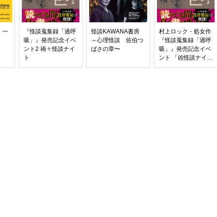
 一
『怪談蒐集録「過呼
怪談KAWANA書房
村上ロック・処女作
吸」』発売記念イベ
～心理怪談 佐伯つ
『怪談蒐集録「過呼
ント2 禍々怪談ナイ
ばさの章〜
吸」』発売記念イベ
ト
ント 「凶怪談ナイ
ト」