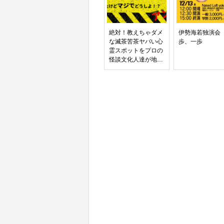
絶対！教えちゃダメ
伊勢海若独演会
な滅茶苦茶ヤバい心
歩、一歩
霊スポットをプロの
怪談文化人達が地図
と動画と写真と怪談
で紹介しちゃうガチ
ンコ怖いイベントを
開催したら取り返し
のつかないことにな
ったけどマジでどう
しよ！？【アンコー
ル】