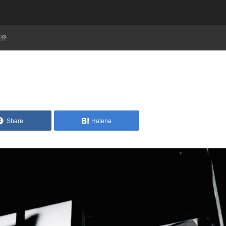
裏怪
Share
Hatena