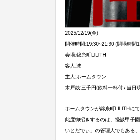
2025/12/19(金)
開催時間:19:30~21:30 (開場時間19
会場:錦糸町LILITH
客人:沫
主人:ホームタウン
木戸銭:三千円(飲料一杯付 / 当日
ホームタウンが錦糸町LILITH
此度御招きするのは、怪談甲子園
いとだでぃ」の管理人でもある、