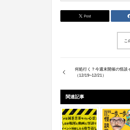
Post
こ
何処行く？今週末開催の怪談
（12/19~12/21）
関連記事