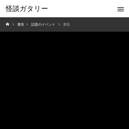
怪談ガタリー
裏怪
話題のイベント
裏怪