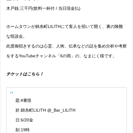
木戸銭:三千円(飲料一杯付 / 当日現金払)
ホームタウンが錦糸町LILITHにて客人を招いて開く、裏の険難
な怪談会。
此度御招きするのは心霊、人怖、伝承などの話を集め分析や考察
をするYouTubeチャンネル「6の雨」の、なまにく様です。
チケットはこちら！
題:
#裏怪
於:錦糸町LILITH
@_Bar_LILITH
日:6/20金
刻:19時