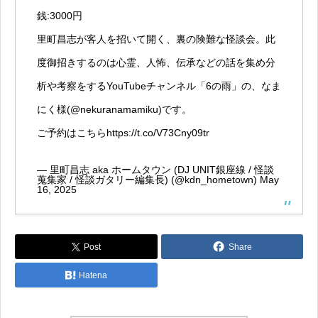
銭:3000円
里町昌志が客人を招いて開く、裏の険難な怪談会。此
度御招きするのは心霊、人怖、伝承などの話を集め分
析や考察をするYouTubeチャンネル「6の雨」の、なま
にく様(
@nekuranamamiku
)です。
ご予約はこちら
https://t.co/V73Cny09tr
— 里町昌志 aka ホームタウン (DJ UNIT銀座線 / 怪談
蒐集家 / 怪談ガタリー編集長) (@kdn_hometown)
May
16, 2025
Post
Share
Hatena