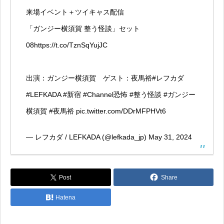
来場イベント＋ツイキャス配信
「ガンジー横須賀 整う怪談」セット
08
https://t.co/TznSqYujJC
出演：ガンジー横須賀 ゲスト：夜馬裕
#レフカダ
#LEFKADA
#新宿
#Channel恐怖
#整う怪談
#ガンジー
横須賀
#夜馬裕
pic.twitter.com/DDrMFPHVt6
— レフカダ / LEFKADA (@lefkada_jp)
May 31, 2024
Post
Share
Hatena