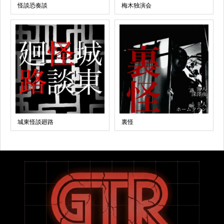
怪談恐奏談
梅木独演会
城東怪談廻路
裏怪