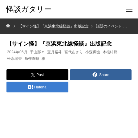
怪談ガタリー
【サイン怪】『京浜東北線怪談』出版記念
話題のイベント
【サ
【サイン怪】『京浜東北線怪談』出版記念
2024年06月
千山那々
宜月裕斗
宮代あきら
小森躅也
木根緋郷
松永瑞香
糸柳寿昭
雅
Post
Share
Hatena