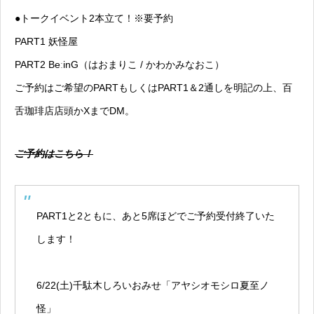
●トークイベント2本立て！※要予約
PART1 妖怪屋
PART2 BeːinG（はおまりこ / かわかみなおこ）
ご予約はご希望のPARTもしくはPART1＆2通しを明記の上、百
舌珈琲店店頭かXまでDM。
ご予約はこちら！
PART1と2ともに、あと5席ほどでご予約受付終了いた
します！
6/22(土)千駄木しろいおみせ「アヤシオモシロ夏至ノ
怪」