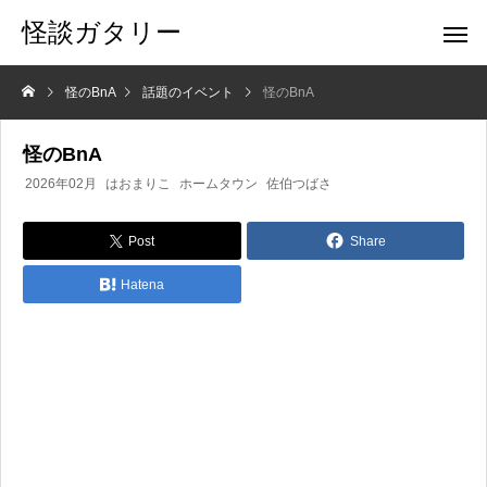
怪談ガタリー
怪のBnA
話題のイベント
怪のBnA
怪のBnA
2026年02月
はおまりこ
ホームタウン
佐伯つばさ
Post
Share
Hatena