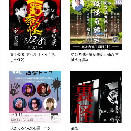
東北怪考 第七考 【とうもろこ
弘前乃怪出稼ぎ怪談 in 仙台 宮
しの怪2】
城怪奇譚会
視えてる3人の心霊トーク
裏怪