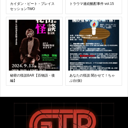
カイダン・ビート・プレイス
トラウマ連続酩酊事件 vol.15
セッションTWO
秘密の怪談BAR【百物語・後
あなたの怪談 聞かせて！ちゃ
編】
ぶ台(仮)