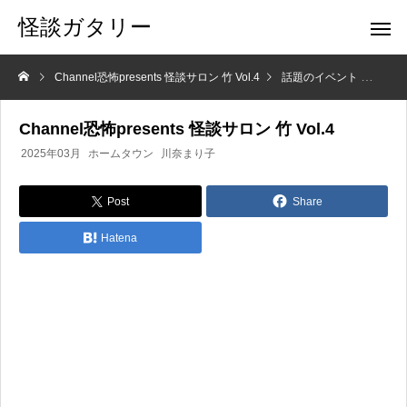
怪談ガタリー
Channel恐怖presents 怪談サロン 竹 Vol.4
話題のイベント
Cha
Channel恐怖presents 怪談サロン 竹 Vol.4
2025年03月
ホームタウン
川奈まり子
Post
Share
Hatena