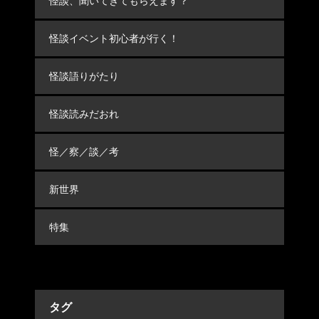
怪談、聞いてきてもらえます？
怪談イベント初心者が行く！
怪談語りがたり
怪談読みだおれ
怪／察／談／考
新世界
特集
タグ