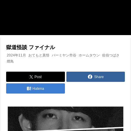
獄道怪談 ファイナル
2024年11月
おてもと真悟
バーミヤン市谷
ホームタウン
佐伯つばさ
煙鳥
Post
Share
Hatena