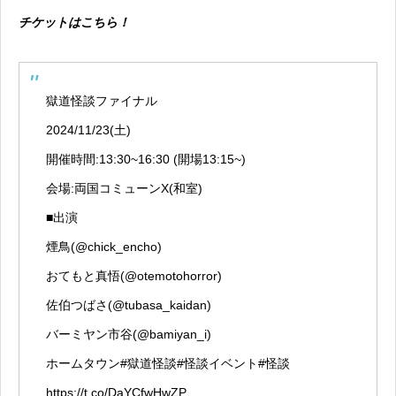
チケットはこちら！
獄道怪談ファイナル
2024/11/23(土)
開催時間:13:30~16:30 (開場13:15~)
会場:両国コミューンX(和室)
■出演
煙鳥(
@chick_encho
)
おてもと真悟(
@otemotohorror
)
佐伯つばさ(
@tubasa_kaidan
)
バーミヤン市谷(
@bamiyan_i
)
ホームタウン
#獄道怪談
#怪談イベント
#怪談
https://t.co/DaYCfwHwZP