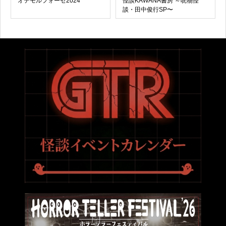
オテモルフォーゼ2024
怪談KAWANA書房 ～呪物怪
談・田中俊行SP〜