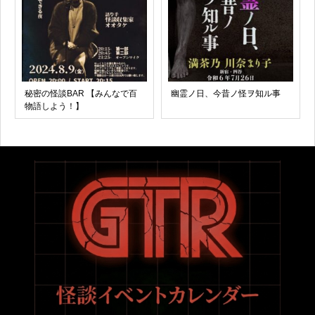
秘密の怪談BAR 【みんなで百
幽霊ノ日、今昔ノ怪ヲ知ル事
物語しよう！】