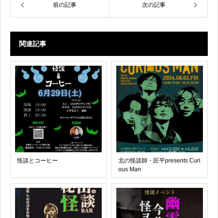
前の記事
次の記事
関連記事
怪談とコーヒー
北の怪談師・匠平presents Curi
ous Man