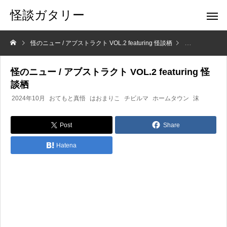
怪談ガタリー
怪のニュー / アブストラクト VOL.2 featuring 怪談栖
話題のイベント
怪のニュー / アブストラクト VOL.2 featuring 怪
談栖
2024年10月
おてもと真悟
はおまりこ
チビルマ
ホームタウン
沫
Post
Share
Hatena