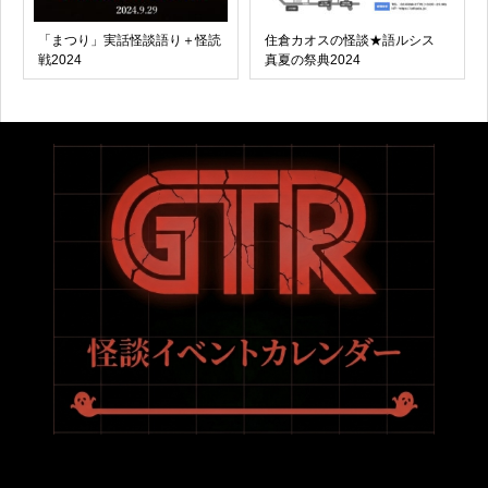
「まつり」実話怪談語り＋怪読
住倉カオスの怪談★語ルシス
戦2024
真夏の祭典2024