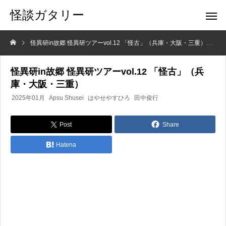
怪談ガタリー
怪異研in故郷 怪異研ツアーvol.12 「怪古」（兵庫・大阪・三重）
話
怪異研in故郷 怪異研ツアーvol.12 「怪古」（兵
庫・大阪・三重）
2025年01月
Apsu Shusei
はやせやすひろ
田中俊行
Post
Share
Hatena