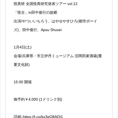
怪異研 全国怪異研究発表ツアー vol.12
「怪古」in田中俊行の故郷
出演/やついいちろう、はやせやすひろ(都市ボーイ
ズ)、田中俊行、Apsu Shusei
1月4日(土)
会場/兵庫県・市立伊丹ミュージアム 旧岡田家酒蔵(重
要文化財)
15:00 開場
御予約￥4,000 (1ドリンク別)
詳細↓
https://t.co/bx3eO8AOI1