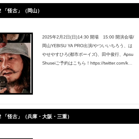
12 「怪古」（岡山）
2025年2月2日(日)14:30 開場 15:00 開演会場/
岡山YEBISU YA PRO出演/やついいちろう、は
やせやすひろ(都市ボーイズ)、田中俊行、Apsu
Shuseiご予約はこちら！https://twitter.com/kaii
keno
.12 「怪古」（兵庫・大阪・三重）