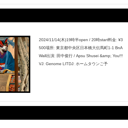
2024/11/14(木)19時半open / 20時start料金: ¥3
500場所: 東京都中央区日本橋大伝馬町1-1 BnA
Wall出演: 田中俊行 / Apsu Shusei &amp; You!!!
VJ: Genome LITDJ: ホームタウンご予