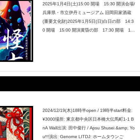
2025年1月4日(土)15:00 開場 15:30 開演会場/
兵庫県・市立伊丹ミュージアム 旧岡田家酒蔵
(重要文化財)2025年1月5日(日)白日の部 14:3
0 開場 15:00 開演黄昏の部 17:30 開場 18:
00 開演会場/大阪中之島協会2025年
2024/12/19(木)18時半open / 19時半start料金:
¥3000場所: 東京都中央区日本橋大伝馬町1-1 B
nA Wall出演: 田中俊行 / Apsu Shusei &amp; Yo
u!!!演出: Genome LITDJ: ホームタウンご