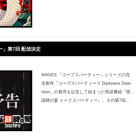
ー」第7回 配信決定
MAGES.『コープスパーティー』シリーズの完
全新作『コープスパーティーⅡ Darkness Disto
rtion』の発売を記念して始まった怪談番組『怪
談師の宴 トークスパーティー』。その第7回配
信がYouTubeのMAGES.ホラーチャンネルにて
11/18の18時より開始される。第7回は特別編
と