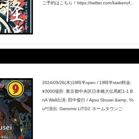
ご予約はこちら！https://twitter.com/kaiikenoffic
ial/status/
2024/09/26(木)18時半open / 19時半start料金:
¥3000場所: 東京都中央区日本橋大伝馬町1-1 B
nA Wall出演: 田中俊行 / Apsu Shusei &amp; Yo
u!!!演出: Genome LITDJ: ホームタウンご