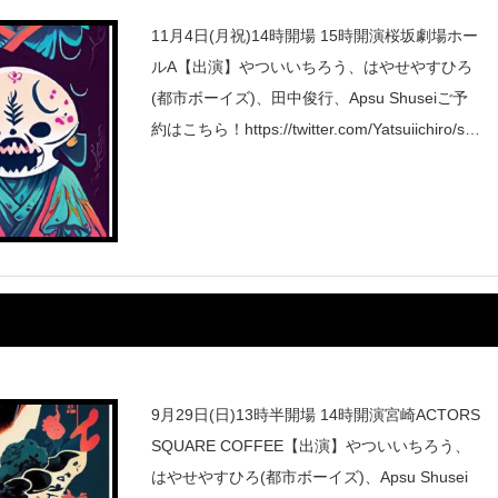
11月4日(月祝)14時開場 15時開演桜坂劇場ホー
ルA【出演】やついいちろう、はやせやすひろ
(都市ボーイズ)、田中俊行、Apsu Shuseiご予
約はこちら！https://twitter.com/Yatsuiichiro/sta
tus/182550504526
9月29日(日)13時半開場 14時開演宮崎ACTORS
SQUARE COFFEE【出演】やついいちろう、
はやせやすひろ(都市ボーイズ)、Apsu Shusei