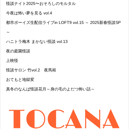
怪談ナイト2025〜おそろしのモルタル
今夜は怖い夢を見る vol.4
都市ボーイズ生配信ライブin LOFT9 vol.15 ～ 2025新春怪談SP
～
ハニトラ梅木 まかない怪談 vol.13
夜の庭園怪談
上映怪
怪談サロン 竹vol.2 夜馬裕
おてもと地獄変
真冬のなんば怪談花月～身の毛のよだつ怖い話～