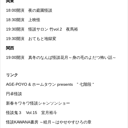
関東
18:00開演
夜の庭園怪談
18:30開演
上映怪
19:30開演
怪談サロン 竹vol.2 夜馬裕
19:30開演
おてもと地獄変
関西
19:00開演
真冬のなんば怪談花月～身の毛のよだつ怖い話～
リンク
AGE-POYO & ホームタウン presents ” 七階段 “
円卓怪談
新春キワキワ怪談シャンソンショー
怪談鬼３ Vol.15 宜月裕斗
怪談KAWANA書房 ～睦月～はやせやすひろの章