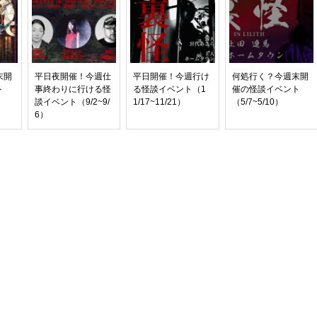
末開
平日夜開催！今週仕
平日開催！今週行け
何処行く？今週末開
ト
事終わりに行ける怪
る怪談イベント（1
催の怪談イベント
）
談イベント（9/2~9/
1/17~11/21）
（5/7~5/10）
6）