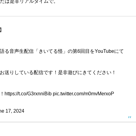
たは是非リアルタイムで。
！】
る音声生配信「きいてる怪」の第6回目をYouTubeにて
お送りしている配信です！是非遊びにきてください！
！
https://t.co/G3rxnniBib
pic.twitter.com/m0mvMerxoP
ne 17, 2024