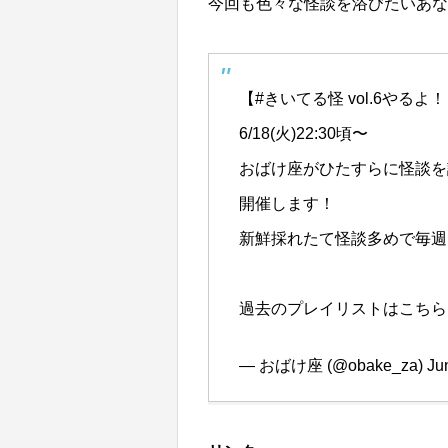
今回も色々な怪談を浴びたいあな
【
#きいてる怪
vol.6やるよ
6/18(火)22:30頃〜
おばけ座がひたすらに怪談を語
開催します！
新鮮採れたて怪談多めで毎週
過去のプレイリストはこちら
— おばけ座 (@obake_za)
Ju