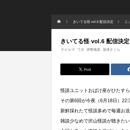
きいてる怪 vol.6 配信決定
ニ
きいてる怪 vol.6 配信決定
チビルマ
ワダ
伊勢海若
深津さくら
Post
怪談ユニットおばけ座がひたすら
その第6回が今夜（6月18日）22:
新鮮採れたて怪談多めで毎週お送
雑談少なめで沢山怪談が聴きたい