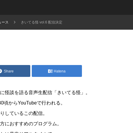
ュース
きいてる怪 vol.6 配信決定
Share
Hatena
に怪談を語る音声生配信「きいてる怪」。
30頃からYouTubeで行われる。
りしているこの配信。
方におすすめのプログラム。