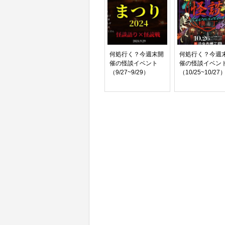
何処行く？今週末開
何処行く？今週
催の怪談イベント
催の怪談イベン
（9/27~9/29）
（10/25~10/27