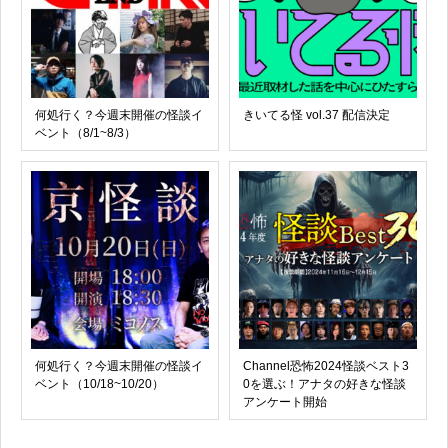
何処行く？今週末開催の怪談イ
きいてる怪 vol.37 配信決定
ベント（8/1~8/3）
何処行く？今週末開催の怪談イ
Channel恐怖2024怪談ベスト3
ベント（10/18~10/20）
0を選ぶ！アナタの好きな怪談
アンケート開始