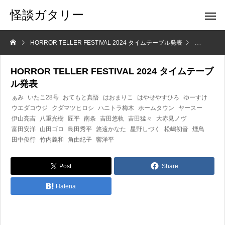
怪談ガタリー
HORROR TELLER FESTIVAL 2024 タイムテーブル発表
ニュース
HORROR TELLER FESTIVAL 2024 タイムテーブ
ル発表
ぁみ
いたこ28号
おてもと真悟
はおまりこ
はやせやすひろ
ゆーすけ
ウエダコウジ
クダマツヒロシ
ハニトラ梅木
ホームタウン
ヤースー
伊山亮吉
八重光樹
匠平
南条
吉田悠軌
吉田猛々
大赤見ノヴ
富田安洋
山田ゴロ
島田秀平
悠遠かなた
星野しづく
松嶋初音
煙鳥
田中俊行
竹内義和
角由紀子
響洋平
Post
Share
Hatena