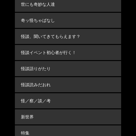
世にも奇妙な人達
奇ッ怪ちゃばなし
怪談、聞いてきてもらえます？
怪談イベント初心者が行く！
怪談語りがたり
怪談読みだおれ
怪／察／談／考
新世界
特集