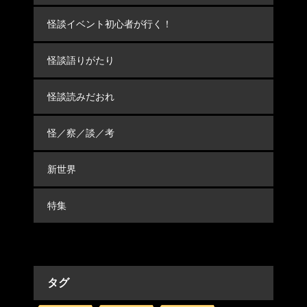
怪談イベント初心者が行く！
怪談語りがたり
怪談読みだおれ
怪／察／談／考
新世界
特集
タグ