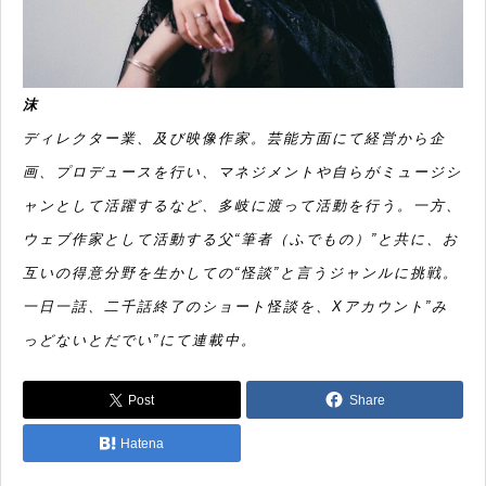
沫
ディレクター業、及び映像作家。芸能方面にて経営から企
画、プロデュースを行い、マネジメントや自らがミュージシ
ャンとして活躍するなど、多岐に渡って活動を行う。一方、
ウェブ作家として活動する父“筆者（ふでもの）”と共に、お
互いの得意分野を生かしての“怪談”と言うジャンルに挑戦。
一日一話、二千話終了のショート怪談を、Xアカウント
”み
っどないとだでい”
にて連載中。
Post
Share
Hatena