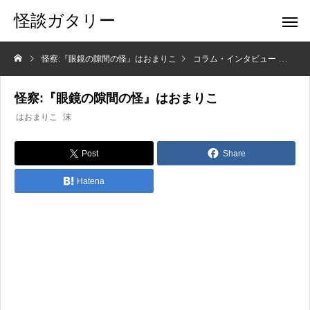
怪談ガタリー
怪察:『眼鏡の隙間の怪』はおまりこ
コラム・インタビュー
怪
怪察:『眼鏡の隙間の怪』はおまりこ
はおまりこ
沫
Post
Share
Hatena