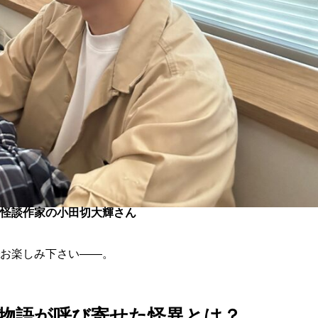
怪談作家の小田切大輝さん
お楽しみ下さい——。
物語が呼び寄せた怪異とは？