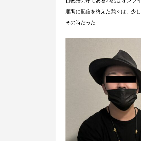
百物語の序である33話はオンラ
順調に配信を終えた我々は、少し
その時だった——