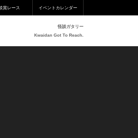
談賞レース
イベントカレンダー
怪談ガタリー
Kwaidan Got To Reach.