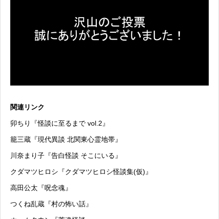
関連リンク
卯ちり『怪談に至るまで vol.2』
籠三蔵『現代異談 北関東心霊地帯』
川奈まり子『告白怪談 そこにいる』
クダマツヒロシ『クダマツヒロシ怪談集(仮)』
高田公太『呪念魂』
つくね乱蔵『村の怖い話』