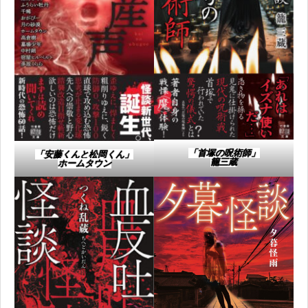
「首塚の呪術師」​
「安藤くんと松岡くん」
籠三蔵​
ホームタウン