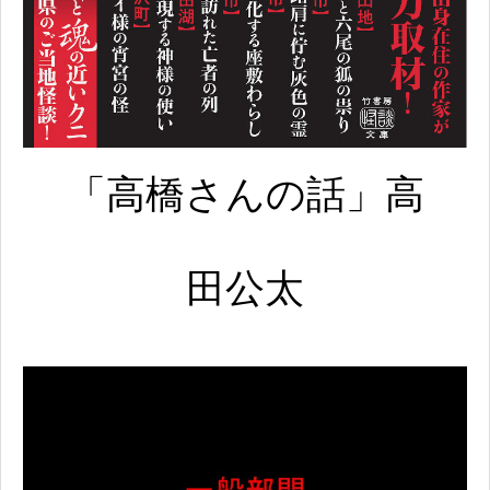
「高橋さんの話」高
田公太​