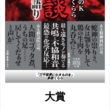
「三千世界になきものを」​
多故くらら​
大賞