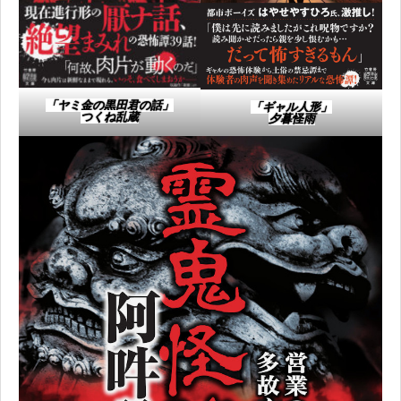
「ヤミ金の黒田君の話」​
「ギャル人形」​
つくね乱蔵​
夕暮怪雨​