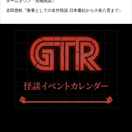
ホームタウン『荒魂怪談』
吉田悠軌『教養としての名作怪談 日本書紀から小泉八雲まで』