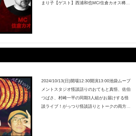
まり子【ゲスト】西浦和也MC/住倉カオス稀代
の怪談蒐集家にしてオカルト界隈のレジェン
ド、西浦和也を
2024/10/13(日)開場12:30開演13:00池袋ムーブ
メントスタジオ怪談語りのおてもと真悟、佐伯
つばさ、村崎一平の同期3人組がお届けする怪
談ライブ！がっつり怪談語りとトークの両方を
お楽しみください。チケットはこちら！https://
twitter.com/ote