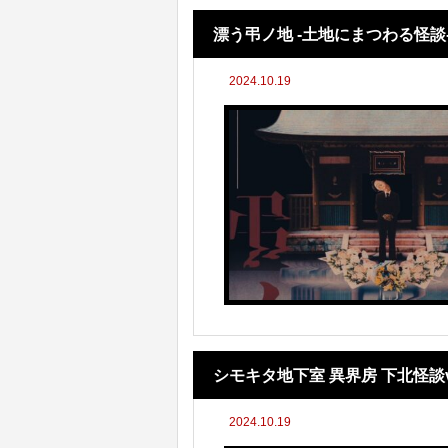
漂う弔ノ地 -土地にまつわる怪談
2024.10.19
シモキタ地下室 異界房 下北怪談vo
2024.10.19