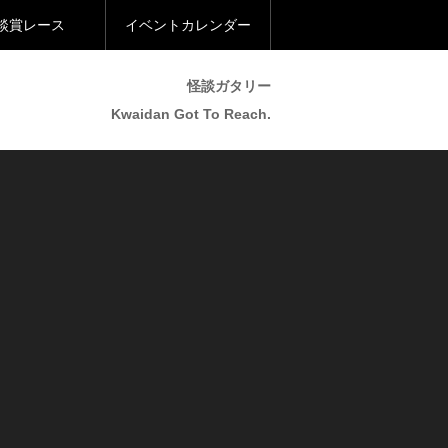
談賞レース
イベントカレンダー
怪談ガタリー
Kwaidan Got To Reach.