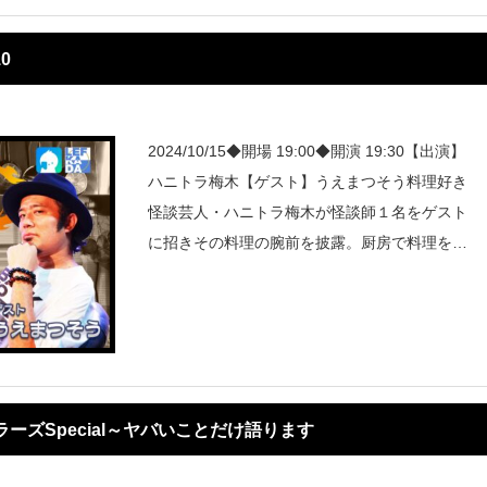
0
2024/10/15◆開場 19:00◆開演 19:30【出演】
ハニトラ梅木【ゲスト】うえまつそう料理好き
怪談芸人・ハニトラ梅木が怪談師１名をゲスト
に招きその料理の腕前を披露。厨房で料理を作
っている間、ゲスト怪談師が怪談を披露してそ
の場をつなぐという掟破りの怪談イベント！途
ーズSpecial～ヤバいことだけ語ります