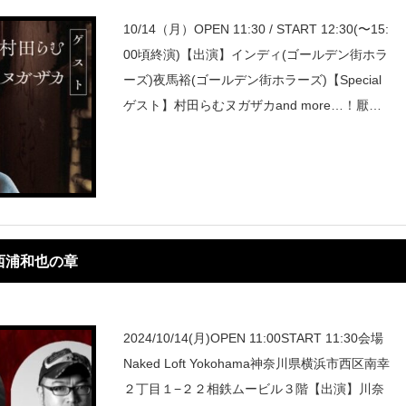
10/14（月）OPEN 11:30 / START 12:30(〜15:
00頃終演)【出演】インディ(ゴールデン街ホラ
ーズ)夜馬裕(ゴールデン街ホラーズ)【Special
ゲスト】村田らむヌガザカand more…！厭な
話なら、怪談、人怖、事件、都市伝説何でもあ
りの『厭怪』
 西浦和也の章
2024/10/14(月)OPEN 11:00START 11:30会場
Naked Loft Yokohama神奈川県横浜市西区南幸
２丁目１−２２相鉄ムービル３階【出演】川奈