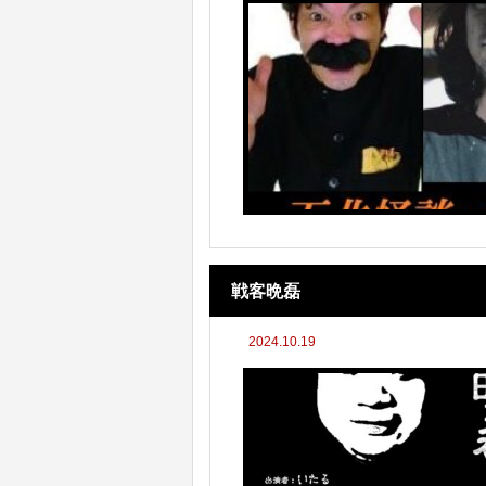
戦客晩磊
2024.10.19