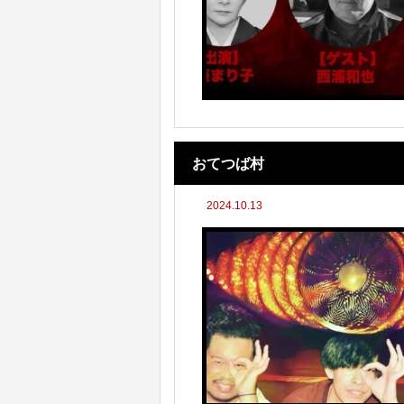
おてつば村
2024.10.13