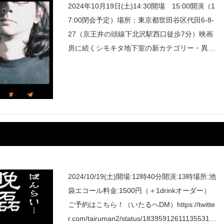
2024年10月19日(土)14:30開場 15:00開演（1
7:00閉会予定）場所：東京都世田谷区代田6-8-
27（京王井の頭線下北沢駅西口徒歩7分）映画
房に続くシモキタ地下室の新カテゴリー・異界
房がスタート！第一弾はズバリ、怪談。怪談界
で異彩を放つ二人の語り手が下北沢の地に降臨
2024/10/19(土)開場:12時40分開演:13時場所:池
袋エコール料金:1500円（＋1drinkオーダー）
ご予約はこちら！（いたるへDM）https://twitte
r.com/tairuman2/status/183959126111355315