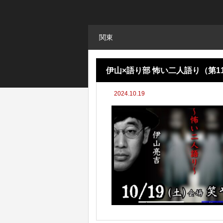
関東
伊山×語り部 怖い二人語り（第11
2024.10.19