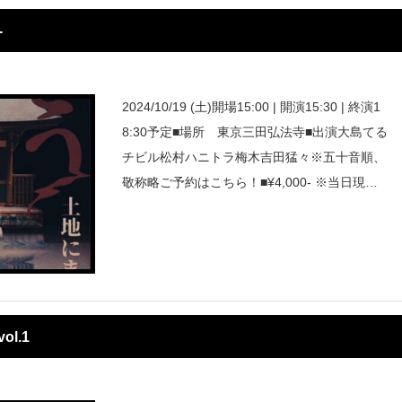
-
2024/10/19 (土)開場15:00 | 開演15:30 | 終演1
8:30予定■場所 東京三田弘法寺■出演大島てる
チビル松村ハニトラ梅木吉田猛々※五十音順、
敬称略ご予約はこちら！■¥4,000- ※当日現金
払いhttps://twitter.com/yuyux00
l.1