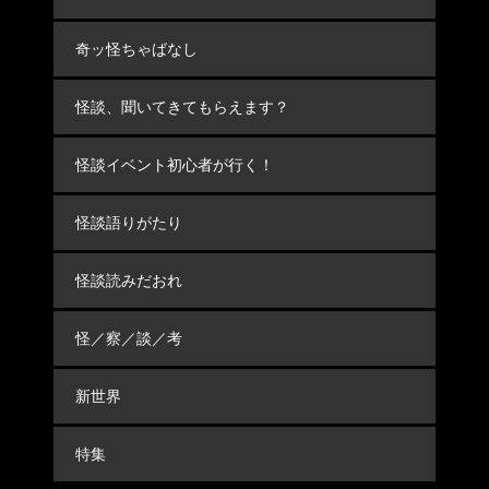
奇ッ怪ちゃばなし
怪談、聞いてきてもらえます？
怪談イベント初心者が行く！
怪談語りがたり
怪談読みだおれ
怪／察／談／考
新世界
特集