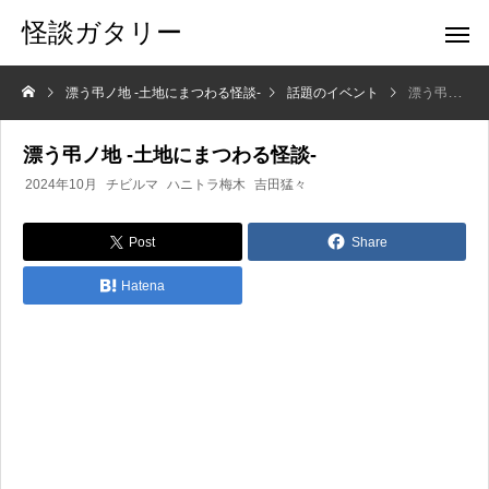
怪談ガタリー
漂う弔ノ地 -土地にまつわる怪談-
話題のイベント
漂う弔ノ地 -土地にまつわる怪談-
漂う弔ノ地 -土地にまつわる怪談-
2024年10月
チビルマ
ハニトラ梅木
吉田猛々
Post
Share
Hatena