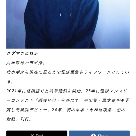
クダマツヒロシ
兵庫県神戸市出身。
幼少期から現在に至るまで怪談蒐集をライフワークとしてい
る。
2021年に怪談語りと執筆活動を開始。23年に怪談マンスリ
ーコンテスト「瞬殺怪談」企画にて、平山賞・黒木賞をW受
賞し商業誌デビュー。24年、初の単著「令和怪談集 恐の
胎動」刊行。