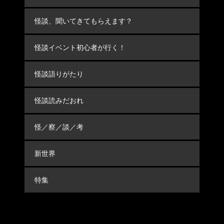
怪談、聞いてきてもらえます？
怪談イベント初心者が行く！
怪談語りがたり
怪談読みだおれ
怪／察／談／考
新世界
特集