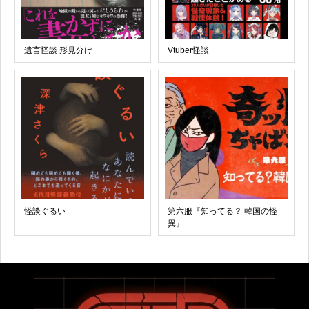
遺言怪談 形見分け
Vtuber怪談
怪談ぐるい
第六服『知ってる？ 韓国の怪
異』