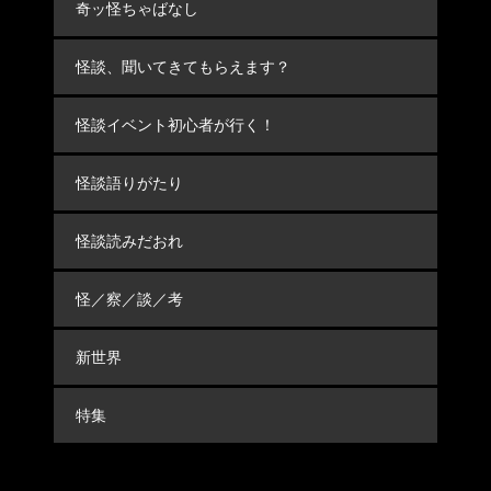
奇ッ怪ちゃばなし
怪談、聞いてきてもらえます？
怪談イベント初心者が行く！
怪談語りがたり
怪談読みだおれ
怪／察／談／考
新世界
特集