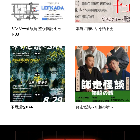
ガンジー横須賀 整う怪談 セッ
本当に怖い話を語る会
ト08
不思議なBAR
師走怪談〜年越の祓〜