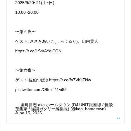
2025/9/20~21(土~日)
18:00~20:00
〜第五夜〜
ゲスト: ささきあいこ(しろうるり)、山内貴人
https://t.co/1SmAYdjCQN
〜第六夜〜
ゲスト:佐伯つばさ
https://t.co/fa7VKljZNw
pic.twitter.com/O6mT41vi82
— 里町昌志 aka ホームタウン (DJ UNIT銀座線 / 怪談
蒐集家 / 怪談ガタリー編集長) (@kdn_hometown)
June 15, 2025