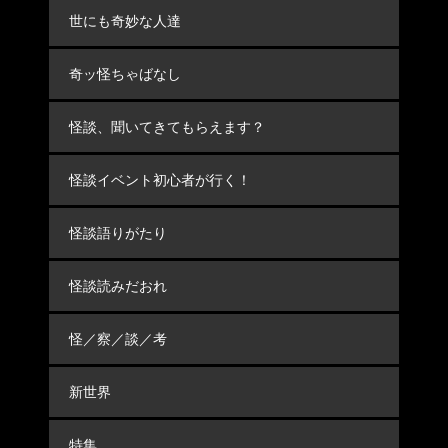
世にも奇妙な人達
奇ッ怪ちゃばなし
怪談、聞いてきてもらえます？
怪談イベント初心者が行く！
怪談語りがたり
怪談読みだおれ
怪／察／談／考
新世界
特集