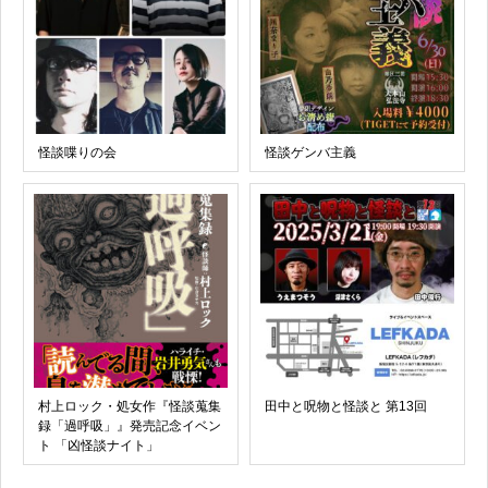
怪談喋りの会
怪談ゲンバ主義
村上ロック・処女作『怪談蒐集
田中と呪物と怪談と 第13回
録「過呼吸」』発売記念イベン
ト 「凶怪談ナイト」