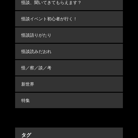
怪談、聞いてきてもらえます？
怪談イベント初心者が行く！
怪談語りがたり
怪談読みだおれ
怪／察／談／考
新世界
特集
タグ