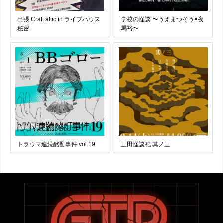
出張 Craft attic in ライブハウス
学校の怪談 〜うえまつそう×夜
秘密
馬裕〜
トラウマ連続酩酊事件 vol.19
三田怪談祀 其ノ三