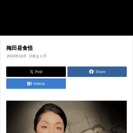
梅田昼食怪
2024年10月
川奈まり子
Post
Share
Hatena