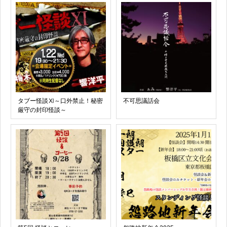
タブー怪談Ⅺ～口外禁止！秘密
不可思議話会
厳守の封印怪談～