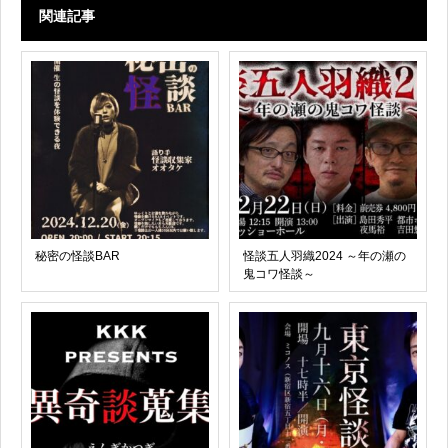
関連記事
秘密の怪談BAR
怪談五人羽織2024 ～年の瀬の
鬼コワ怪談～