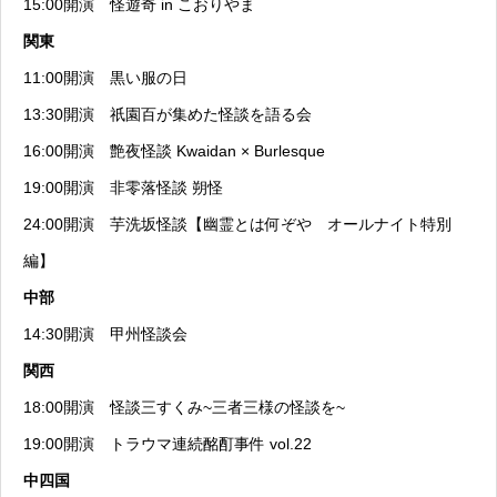
15:00開演
怪遊奇 in こおりやま
関東
11:00開演
黒い服の日
13:30開演
祇園百が集めた怪談を語る会
16:00開演
艶夜怪談 Kwaidan × Burlesque
19:00開演
非零落怪談 朔怪
24:00開演
芋洗坂怪談【幽霊とは何ぞや オールナイト特別
編】
中部
14:30開演
甲州怪談会
関西
18:00開演
怪談三すくみ~三者三様の怪談を~
19:00開演
トラウマ連続酩酊事件 vol.22
中四国