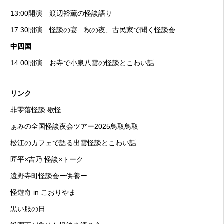
13:00開演
渡辺裕薫の怪談語り
17:30開演
怪談の宴 秋の夜、古民家で聞く怪談会
中四国
14:00開演
お寺で小泉八雲の怪談とこわい話
リンク
非零落怪談 歇怪
ぁみの全国怪談夜会ツアー2025鳥取鳥取
松江のカフェで語る出雲怪談とこわい話
匠平×吉乃 怪談×トーク
遠野寺町怪談会ー供養ー
怪遊奇 in こおりやま
黒い服の日