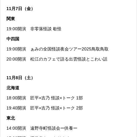
11月7日（金）
関東
19:00開演
非零落怪談 歇怪
中四国
19:00開演
ぁみの全国怪談夜会ツアー2025鳥取鳥取
20:00開演
松江のカフェで語る出雲怪談とこわい話
11月8日（土）
北海道
18:00開演
匠平×吉乃 怪談×トーク 1部
19:40開演
匠平×吉乃 怪談×トーク 2部
東北
14:00開演
遠野寺町怪談会ー供養ー