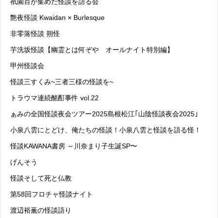
祇園百が集めた怪談を語る会
艶夜怪談 Kwaidan × Burlesque
非零落怪談 朔怪
芋洗坂怪談【幽霊とは何ぞや オールナイト特別編】
甲州怪談会
怪談三すくみ~三者三様の怪談を~
トラウマ連続酩酊事件 vol.22
ぁみの全国怪談夜会ツアー2025島根松江｢山陰怪談夜会2025｣
小泉八雲にとどけ、俺たちの怪談！小泉八雲と怪談を語る怪！
怪談KAWANA書房 ～川奈まり子生誕SP〜
げんそう
怪談そして死と仏教
第58回フロチャ怪談ナイト
渡辺裕薫の怪談語り