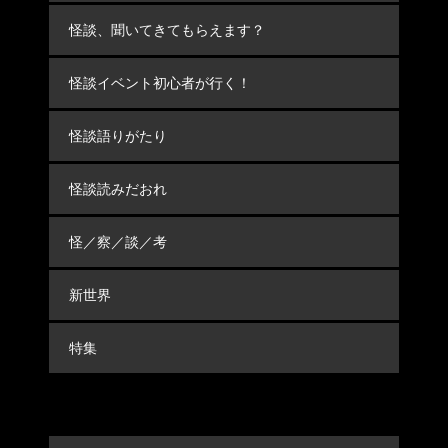
怪談、聞いてきてもらえます？
怪談イベント初心者が行く！
怪談語りがたり
怪談読みだおれ
怪／察／談／考
新世界
特集