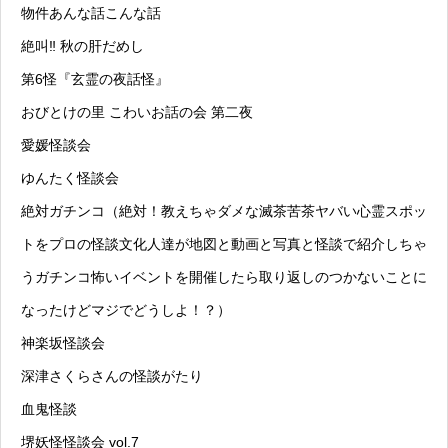
物件あんな話こんな話
絶叫‼︎ 秋の肝だめし
第6怪『玄霊の夜話怪』
おびとけの里 こわいお話の会 第二夜
愛媛怪談会
ゆんたく怪談会
絶対ガチンコ（絶対！教えちゃダメな滅茶苦茶ヤバい心霊スポッ
トをプロの怪談文化人達が地図と動画と写真と怪談で紹介しちゃ
うガチンコ怖いイベントを開催したら取り返しのつかないことに
なったけどマジでどうしよ！？）
神楽坂怪談会
深津さくらさんの怪談がたり
血鬼怪談
堺妖怪怪談会 vol.7