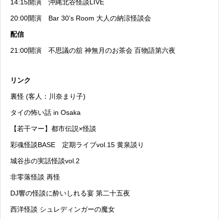
14:15開演
沖縄北谷怪談LIVE
20:00開演
Bar 30’s Room 大人の納涼怪談会
配信
21:00開演
不思議の舘 神無月のお茶会 百物語第六夜
リンク
裏怪 (客人：川奈まり子)
タイの怖い話 in Osaka
【若干マー】都市伝説×怪談
彩魂怪談BASE 定期ライブvol.15 黄泉談り
城谷歩の実話怪談vol.2
非零落怪談 再怪
DJ響の怪談に酔いしれる宴 第二十五夜
西洋怪談 シュレディンガーの魔女